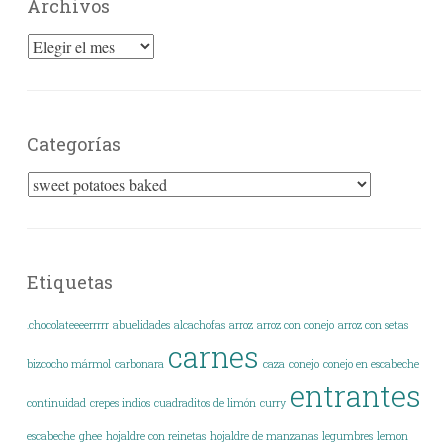
Archivos
Archivos
Categorías
Categorías
Etiquetas
.chocolateeeerrrrr
abuelidades
alcachofas
arroz
arroz con conejo
arroz con setas
carnes
bizcocho mármol
carbonara
caza
conejo
conejo en escabeche
entrantes
continuidad
crepes indios
cuadraditos de limón
curry
escabeche
ghee
hojaldre con reinetas
hojaldre de manzanas
legumbres
lemon