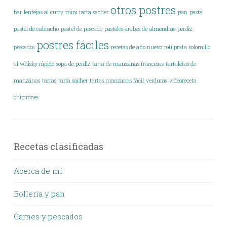
otros postres
bar
lentejas al curry
mini tarta sacher
pan
pasta
pastel de cabracho
pastel de pescado
pasteles árabes de almendras
perdiz
postres fáciles
pescados
recetas de año nuevo
roti prata
solomillo
al whisky rápido
sopa de perdiz
tarta de manzanas francesas
tartaletas de
manzánas
tartas
tarta sacher
tartas manzanas fácil
verduras
vídeoreceta
chipirones
Recetas clasificadas
Acerca de mí
Bollería y pan
Carnes y pescados