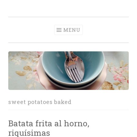
Con Delantal
Skip
videoblog de recetas
to
content
MENU
sweet potatoes baked
Batata frita al horno,
riquísimas