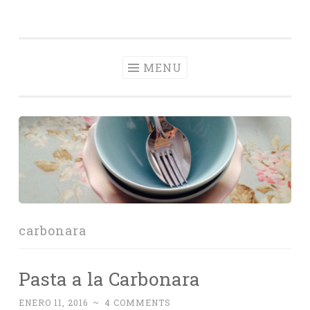
Con Delantal
Skip
videoblog de recetas
to
content
MENU
carbonara
Pasta a la Carbonara
ENERO 11, 2016
~
4 COMMENTS