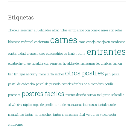
Etiquetas
.chocolateeeerrrrr
abuelidades
alcachofas
arroz
arroz con conejo
arroz con setas
carnes
bizcocho mármol
carbonara
caza
conejo
conejo en escabeche
entrantes
continuidad
crepes indios
cuadraditos de limón
curry
escabeche
ghee
hojaldre con reinetas
hojaldre de manzanas
legumbres
lemon
otros postres
bar
lentejas al curry
mini tarta sacher
pan
pasta
pastel de cabracho
pastel de pescado
pasteles árabes de almendras
perdiz
postres fáciles
pescados
recetas de año nuevo
roti prata
solomillo
al whisky rápido
sopa de perdiz
tarta de manzanas francesas
tartaletas de
manzánas
tartas
tarta sacher
tartas manzanas fácil
verduras
vídeoreceta
chipirones