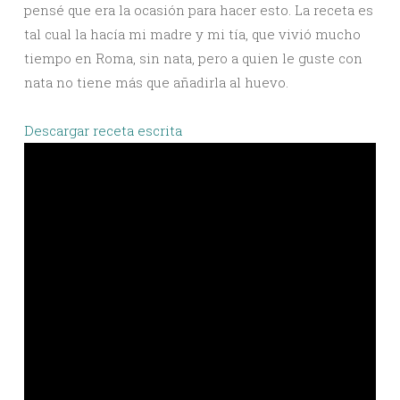
pensé que era la ocasión para hacer esto. La receta es
tal cual la hacía mi madre y mi tía, que vivió mucho
tiempo en Roma, sin nata, pero a quien le guste con
nata no tiene más que añadirla al huevo.
Descargar receta escrita