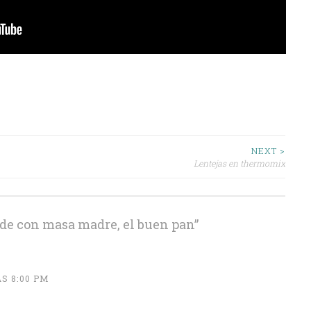
NEXT >
Lentejas en thermomix
de con masa madre, el buen pan
”
AS 8:00 PM