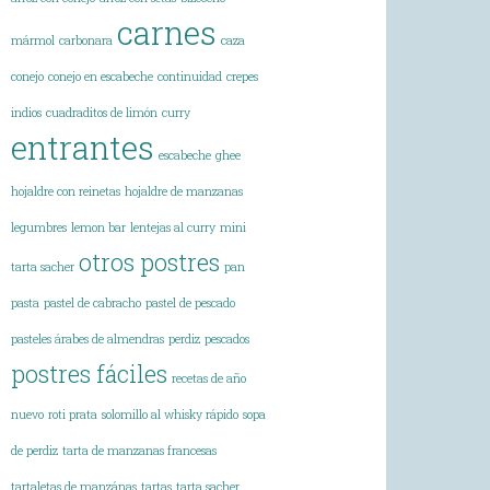
carnes
mármol
carbonara
caza
conejo
conejo en escabeche
continuidad
crepes
indios
cuadraditos de limón
curry
entrantes
escabeche
ghee
hojaldre con reinetas
hojaldre de manzanas
legumbres
lemon bar
lentejas al curry
mini
otros postres
tarta sacher
pan
pasta
pastel de cabracho
pastel de pescado
pasteles árabes de almendras
perdiz
pescados
postres fáciles
recetas de año
nuevo
roti prata
solomillo al whisky rápido
sopa
de perdiz
tarta de manzanas francesas
tartaletas de manzánas
tartas
tarta sacher