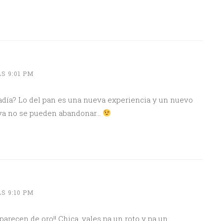
S 9:01 PM
sadía? Lo del pan es una nueva experiencia y un nuevo
 ya no se pueden abandonar…
S 9:10 PM
arecen de oro!! Chica, vales pa un roto y pa un