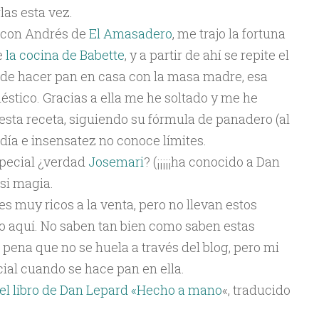
as esta vez.
, con Andrés de
El Amasadero
, me trajo la fortuna
e
la cocina de Babette
, y a partir de ahí se repite el
, de hacer pan en casa con la masa madre, esa
stico. Gracias a ella me he soltado y me he
sta receta, siguiendo su fórmula de panadero (al
ía e insensatez no conoce límites.
special ¿verdad
Josemari
? (¡¡¡¡¡ha conocido a Dan
casi magia.
 muy ricos a la venta, pero no llevan estos
o aquí. No saben tan bien como saben estas
a pena que no se huela a través del blog, pero mi
ial cuando se hace pan en ella.
el libro de Dan Lepard «Hecho a mano
«, traducido