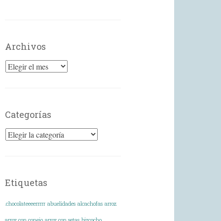
Archivos
Archivos
Categorías
Categorías
Etiquetas
.chocolateeeerrrrr
abuelidades
alcachofas
arroz
arroz con conejo
arroz con setas
bizcocho