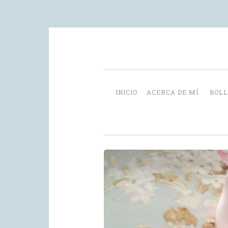
Skip
videoblog de recetas
to
content
INICIO
ACERCA DE MÍ
BOLL