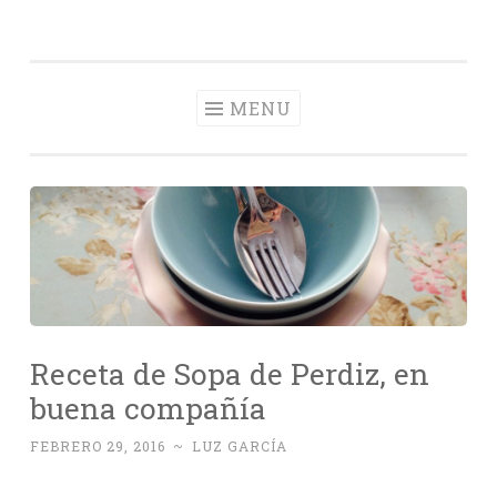
Con Delantal
Skip
videoblog de recetas
to
content
MENU
Receta de Sopa de Perdiz, en
buena compañía
FEBRERO 29, 2016
~
LUZ GARCÍA