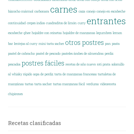
carnes
bizcocho mármol
carbonara
caza
conejo
conejo en escabeche
entrantes
continuidad
crepes indios
cuadraditos de limón
curry
escabeche
ghee
hojaldre con reinetas
hojaldre de manzanas
legumbres
lemon
otros postres
bar
lentejas al curry
mini tarta sacher
pan
pasta
pastel de cabracho
pastel de pescado
pasteles árabes de almendras
perdiz
postres fáciles
pescados
recetas de año nuevo
roti prata
solomillo
al whisky rápido
sopa de perdiz
tarta de manzanas francesas
tartaletas de
manzánas
tartas
tarta sacher
tartas manzanas fácil
verduras
vídeoreceta
chipirones
Recetas clasificadas