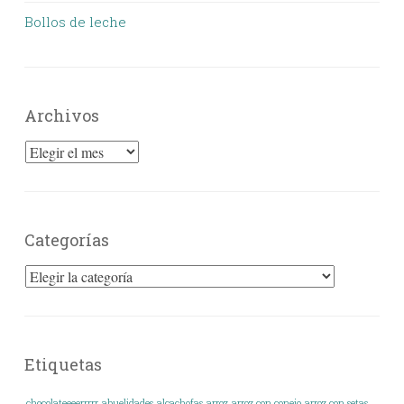
Bollos de leche
Archivos
Archivos
Categorías
Categorías
Etiquetas
.chocolateeeerrrrr
abuelidades
alcachofas
arroz
arroz con conejo
arroz con setas