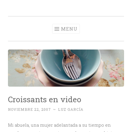
Con Delantal
Skip
videoblog de recetas
to
content
MENU
Croissants en video
NOVIEMBRE 22, 2007
~
LUZ GARCÍA
Mi abuela, una mujer adelantada a su tiempo en