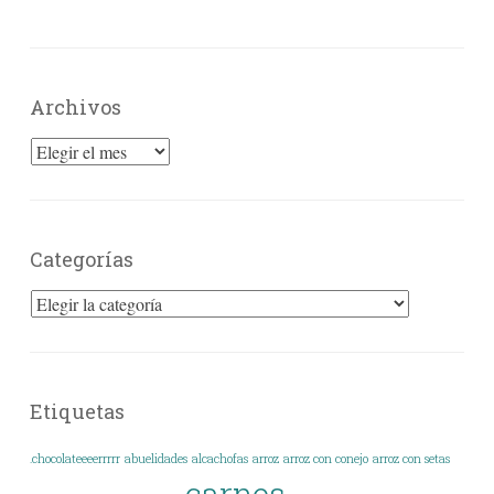
Archivos
Archivos
Categorías
Categorías
Etiquetas
.chocolateeeerrrrr
abuelidades
alcachofas
arroz
arroz con conejo
arroz con setas
carnes