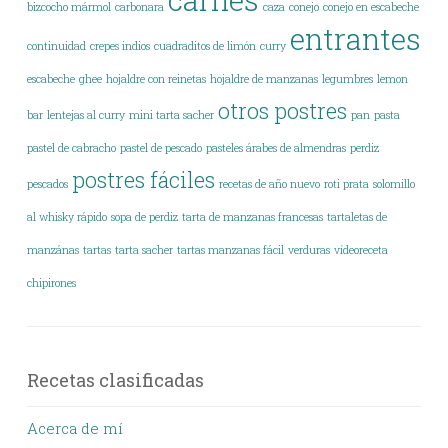
bizcocho mármol
carbonara
caza
conejo
conejo en escabeche
entrantes
continuidad
crepes indios
cuadraditos de limón
curry
escabeche
ghee
hojaldre con reinetas
hojaldre de manzanas
legumbres
lemon
otros postres
bar
lentejas al curry
mini tarta sacher
pan
pasta
pastel de cabracho
pastel de pescado
pasteles árabes de almendras
perdiz
postres fáciles
pescados
recetas de año nuevo
roti prata
solomillo
al whisky rápido
sopa de perdiz
tarta de manzanas francesas
tartaletas de
manzánas
tartas
tarta sacher
tartas manzanas fácil
verduras
vídeoreceta
chipirones
Recetas clasificadas
Acerca de mí