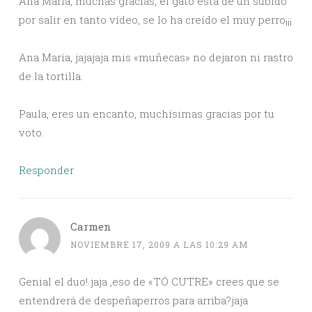
Ana María, muchas gracias, el gato está de un subido
por salir en tanto vídeo, se lo ha creído el muy perro¡¡¡
Ana María, jajajaja mis «muñecas» no dejaron ni rastro
de la tortilla.
Paula, eres un encanto, muchísimas gracias por tu
voto.
Responder
Carmen
NOVIEMBRE 17, 2009 A LAS 10:29 AM
Genial el duo! jaja ,eso de «TÓ CUTRE» crees que se
entendrerá de despeñaperros para arriba?jaja