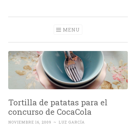
Con Delantal
Skip
videoblog de recetas
to
content
MENU
Tortilla de patatas para el
concurso de CocaCola
NOVIEMBRE 16, 2009
~
LUZ GARCÍA