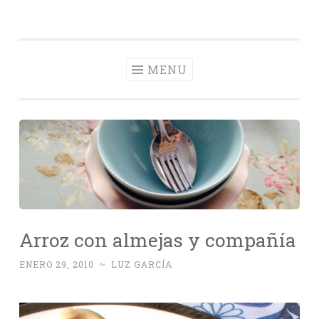
Con Delantal
Skip
videoblog de recetas
to
content
MENU
Arroz con almejas y compañía
ENERO 29, 2010
~
LUZ GARCÍA