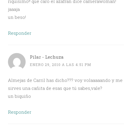
riquisimo!! que caro el azafran dice camerawoman!
jaaaja
un beso!
Responder
Pilar - Lechuza
ENERO 29, 2010 A LAS 4:51 PM
Almejas de Carril has dicho??? voy volaaaaando y me
sirves una cañita de esas que tú sabes,vale?
un biquiño
Responder