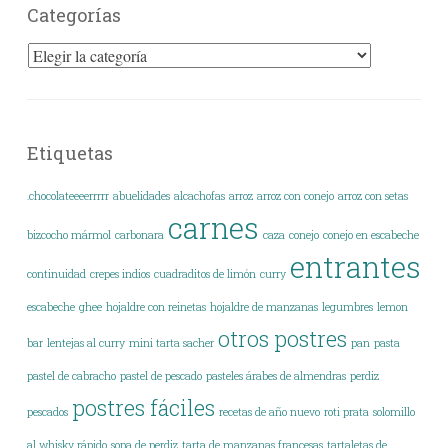
Categorías
Categorías
Etiquetas
.chocolateeeerrrrr
abuelidades
alcachofas
arroz
arroz con conejo
arroz con setas
carnes
bizcocho mármol
carbonara
caza
conejo
conejo en escabeche
entrantes
continuidad
crepes indios
cuadraditos de limón
curry
escabeche
ghee
hojaldre con reinetas
hojaldre de manzanas
legumbres
lemon
otros postres
bar
lentejas al curry
mini tarta sacher
pan
pasta
pastel de cabracho
pastel de pescado
pasteles árabes de almendras
perdiz
postres fáciles
pescados
recetas de año nuevo
roti prata
solomillo
al whisky rápido
sopa de perdiz
tarta de manzanas francesas
tartaletas de