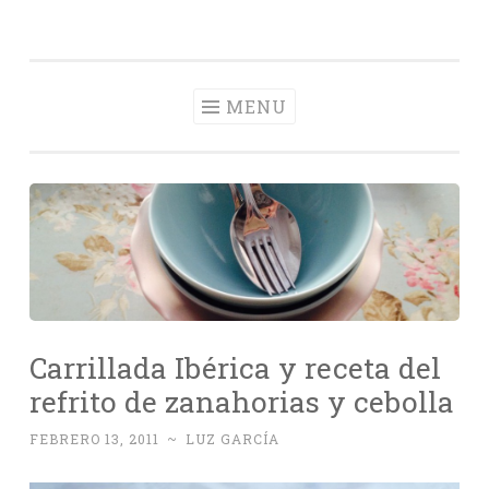
Con Delantal
Skip
videoblog de recetas
to
content
MENU
Carrillada Ibérica y receta del
refrito de zanahorias y cebolla
FEBRERO 13, 2011
~
LUZ GARCÍA