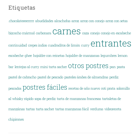
Etiquetas
.chocolateeeerrrrr
abuelidades
alcachofas
arroz
arroz con conejo
arroz con setas
carnes
bizcocho mármol
carbonara
caza
conejo
conejo en escabeche
entrantes
continuidad
crepes indios
cuadraditos de limón
curry
escabeche
ghee
hojaldre con reinetas
hojaldre de manzanas
legumbres
lemon
otros postres
bar
lentejas al curry
mini tarta sacher
pan
pasta
pastel de cabracho
pastel de pescado
pasteles árabes de almendras
perdiz
postres fáciles
pescados
recetas de año nuevo
roti prata
solomillo
al whisky rápido
sopa de perdiz
tarta de manzanas francesas
tartaletas de
manzánas
tartas
tarta sacher
tartas manzanas fácil
verduras
vídeoreceta
chipirones