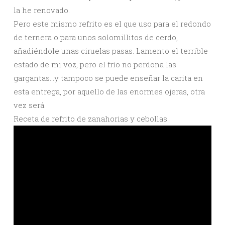
la he renovado.
Pero este mismo refrito es el que uso para el redondo
de ternera o para unos solomillitos de cerdo,
añadiéndole unas ciruelas pasas. Lamento el terrible
estado de mi voz, pero el frío no perdona las
gargantas…y tampoco se puede enseñar la carita en
esta entrega, por aquello de las enormes ojeras, otra
vez será.
Receta de refrito de zanahorias y cebollas