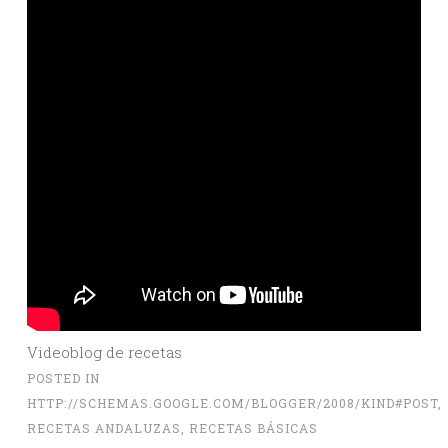
Videoblog de recetas
POSTED IN
HTTP://SCHEMAS.GOOGLE.COM/BLOGGER/2008/KIND#POST
,
RECETAS ANDALUZAS
,
RECETAS BÁSICAS