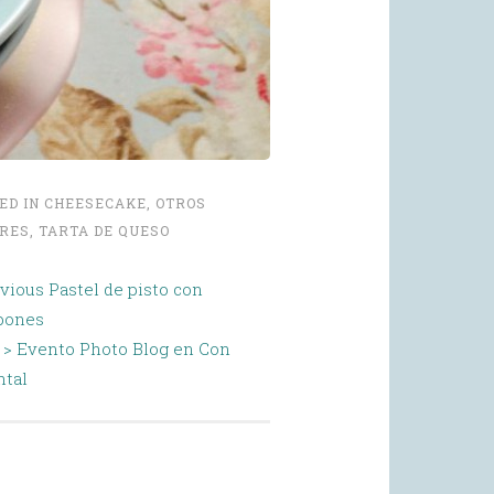
ED IN
CHEESECAKE
,
OTROS
RES
,
TARTA DE QUESO
evious
Pastel de pisto con
bones
 >
Evento Photo Blog en Con
ntal