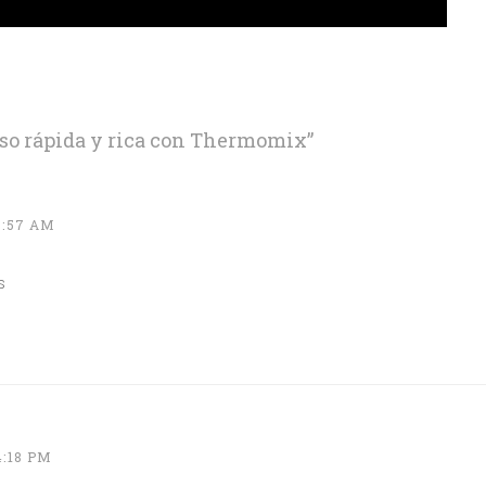
eso rápida y rica con Thermomix
”
9:57 AM
s
4:18 PM