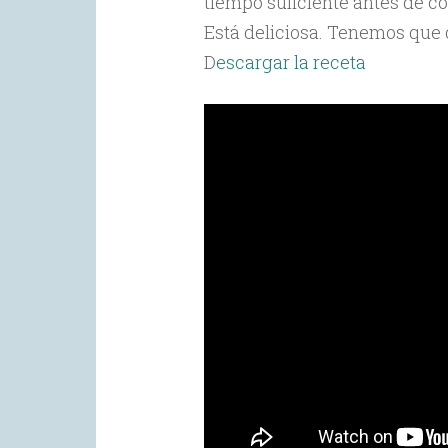
tiempo suficiente antes de c
Está deliciosa. Tenemos que d
D
escargar la receta