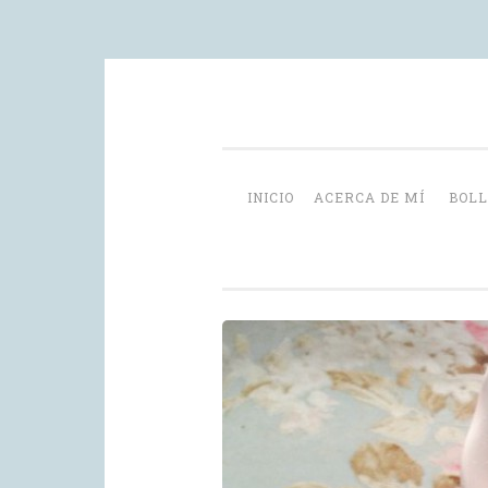
Skip
videoblog de recetas
to
content
INICIO
ACERCA DE MÍ
BOLL