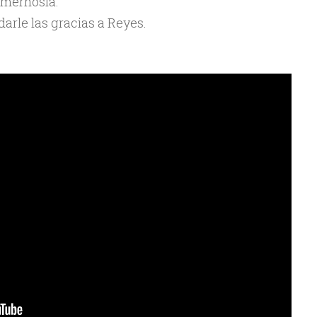
omérnosla.
arle las gracias a Reyes.