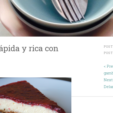
ápida y rica con
POST
POST
< Pr
gam
Next
Dela