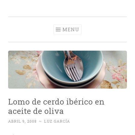
Con Delantal
Skip
videoblog de recetas
to
content
MENU
Lomo de cerdo ibérico en
aceite de oliva
ABRIL 9, 2008
~
LUZ GARCÍA