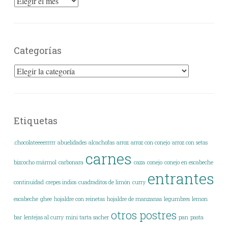
Archivos
Categorías
Categorías
Etiquetas
.chocolateeeerrrrr
abuelidades
alcachofas
arroz
arroz con conejo
arroz con setas
carnes
bizcocho mármol
carbonara
caza
conejo
conejo en escabeche
entrantes
continuidad
crepes indios
cuadraditos de limón
curry
escabeche
ghee
hojaldre con reinetas
hojaldre de manzanas
legumbres
lemon
otros postres
bar
lentejas al curry
mini tarta sacher
pan
pasta