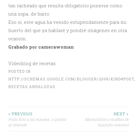
tan racheado que resulta obligatorio ponerse como
una sopa…de barro.
Eso sí, este agua ha venido estupendamente para mi
huerto del que ya hablaré y pondré imágenes en otra
ocasión.
Grabado por camerawoman
Videoblog de recetas
POSTED IN
HTTP://SCHEMAS.GOOGLE.COM/BLOGGER/2008/KIND#POST
,
RECETAS ANDALUZAS
Post
< PREVIOUS
NEXT >
Pollo frito a mi manera…o pollito
Marmolillos o muffins de
al internet.
bizcocho mármol
navigation