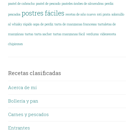
pastel de cabracho
pastel de pescado
pasteles árabes de almendras
perdiz
postres fáciles
pescados
recetas de año nuevo
roti prata
solomillo
al whisky rápido
sopa de perdiz
tarta de manzanas francesas
tartaletas de
manzánas
tartas
tarta sacher
tartas manzanas fácil
verduras
vídeoreceta
chipirones
Recetas clasificadas
Acerca de mí
Bollería y pan
Carnes y pescados
Entrantes