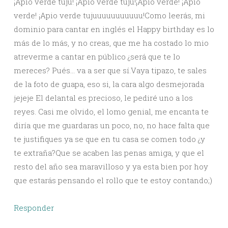
¡Apio verde tuju! ¡Apio verde tuju!¡Apio verde! ¡Apio
verde! ¡Apio verde tujuuuuuuuuuuu!Como leerás, mi
dominio para cantar en inglés el Happy birthday es lo
más de lo más, y no creas, que me ha costado lo mio
atreverme a cantar en público ¿será que te lo
mereces? Pués… va a ser que sí.Vaya tipazo, te sales
de la foto de guapa, eso si, la cara algo desmejorada
jejeje El delantal es precioso, le pediré uno a los
reyes. Casi me olvido, el lomo genial, me encanta te
diría que me guardaras un poco, no, no hace falta que
te justifiques ya se que en tu casa se comen todo ¿y
te extraña?Que se acaben las penas amiga, y que el
resto del año sea maravilloso y ya esta bien por hoy
que estarás pensando el rollo que te estoy contando;)
Responder