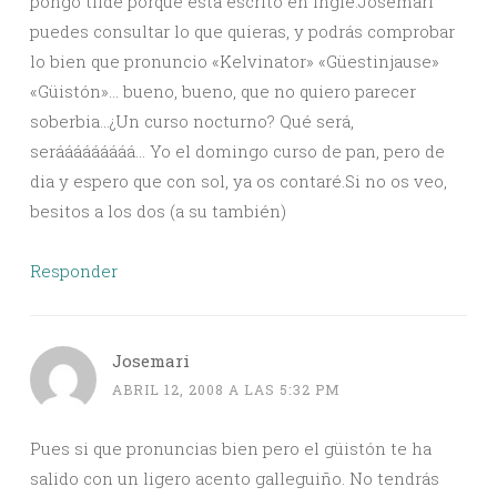
pongo tilde porque está escrito en inglé.Josemari
puedes consultar lo que quieras, y podrás comprobar
lo bien que pronuncio «Kelvinator» «Güestinjause»
«Güistón»… bueno, bueno, que no quiero parecer
soberbia…¿Un curso nocturno? Qué será,
serááááááááá… Yo el domingo curso de pan, pero de
dia y espero que con sol, ya os contaré.Si no os veo,
besitos a los dos (a su también)
Responder
Josemari
ABRIL 12, 2008 A LAS 5:32 PM
Pues si que pronuncias bien pero el güistón te ha
salido con un ligero acento galleguiño. No tendrás