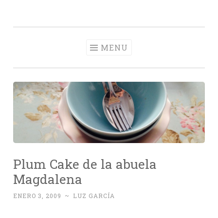
Con Delantal
Skip
videoblog de recetas
to
content
MENU
Plum Cake de la abuela
Magdalena
ENERO 3, 2009
~
LUZ GARCÍA