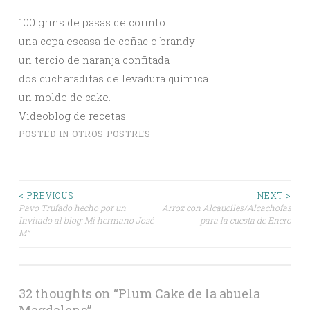
100 grms de pasas de corinto
una copa escasa de coñac o brandy
un tercio de naranja confitada
dos cucharaditas de levadura química
un molde de cake.
Videoblog de recetas
POSTED IN
OTROS POSTRES
Post
< PREVIOUS
NEXT >
Pavo Trufado hecho por un
Arroz con Alcauciles/Alcachofas
Invitado al blog: Mi hermano José
para la cuesta de Enero
navigation
Mª
32 thoughts on “
Plum Cake de la abuela