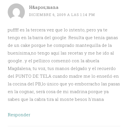
H&apos;mana
DICIEMBRE 6, 2009 A LAS 1:14 PM
puffff es la tercera vez que lo intento, pero ya te
tengo en la barra del google. Resulta que tenía ganas
de un cake porque he comprado mantequilla de la
buenísima,no tengo aquí las recetas y me he ido al
google…y el pellizco comenzó con la abuela
Magdalena, tu voz, tus manos delgado y el recuerdo
del PUNTO DE TELA cuando madre me lo enseñó en
la cocina del PB,lo único que yo emborracho las pasas
en la cognac, será cosa de mi madrina porque ya
sabes que la cabra tira al monte besos h`mana
Responder