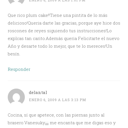
ENERO 6, 2009 A LAS 1:01 PM
Que rico plum cake!!Tiene una pintita de lo más
delicioso!Queria darte las gracias, porque aye hice dos
roscones de reyes siguiendo tus instrucciones!Lo
explcas tan carito.Además queria Felicitarte el nuevo
Año y desarte todo lo mejor, que te lo mereces!Un
besín.
Responder
delantal
ENERO 6, 2009 A LAS 3:13 PM
Cocina, sí que apetece, con las piernas junto al
brasero.Vanesuky¡¡¡¡ me encanta que me digas eso y