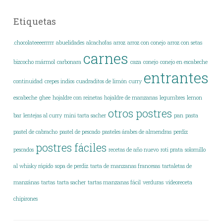
Etiquetas
.chocolateeeerrrrr
abuelidades
alcachofas
arroz
arroz con conejo
arroz con setas
carnes
bizcocho mármol
carbonara
caza
conejo
conejo en escabeche
entrantes
continuidad
crepes indios
cuadraditos de limón
curry
escabeche
ghee
hojaldre con reinetas
hojaldre de manzanas
legumbres
lemon
otros postres
bar
lentejas al curry
mini tarta sacher
pan
pasta
pastel de cabracho
pastel de pescado
pasteles árabes de almendras
perdiz
postres fáciles
pescados
recetas de año nuevo
roti prata
solomillo
al whisky rápido
sopa de perdiz
tarta de manzanas francesas
tartaletas de
manzánas
tartas
tarta sacher
tartas manzanas fácil
verduras
vídeoreceta
chipirones