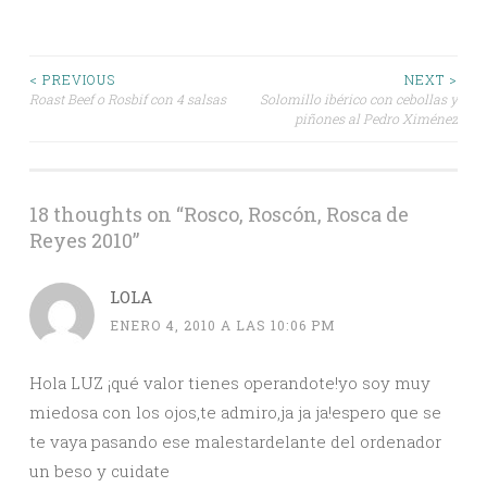
Post
< PREVIOUS
NEXT >
Roast Beef o Rosbif con 4 salsas
Solomillo ibérico con cebollas y
piñones al Pedro Ximénez
navigation
18 thoughts on “
Rosco, Roscón, Rosca de
Reyes 2010
”
LOLA
ENERO 4, 2010 A LAS 10:06 PM
Hola LUZ ¡qué valor tienes operandote!yo soy muy
miedosa con los ojos,te admiro,ja ja ja!espero que se
te vaya pasando ese malestardelante del ordenador
un beso y cuidate