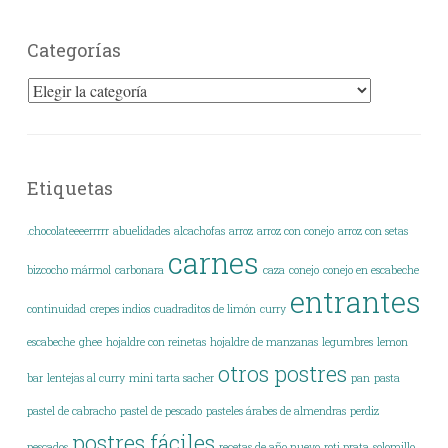
Categorías
Categorías
Etiquetas
.chocolateeeerrrrr
abuelidades
alcachofas
arroz
arroz con conejo
arroz con setas
carnes
bizcocho mármol
carbonara
caza
conejo
conejo en escabeche
entrantes
continuidad
crepes indios
cuadraditos de limón
curry
escabeche
ghee
hojaldre con reinetas
hojaldre de manzanas
legumbres
lemon
otros postres
bar
lentejas al curry
mini tarta sacher
pan
pasta
pastel de cabracho
pastel de pescado
pasteles árabes de almendras
perdiz
postres fáciles
pescados
recetas de año nuevo
roti prata
solomillo