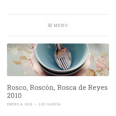
Con Delantal
Skip
videoblog de recetas
to
content
MENU
Rosco, Roscón, Rosca de Reyes
2010
ENERO 4, 2010
~
LUZ GARCÍA