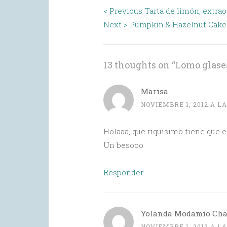
Post
< Previous
Tarta de limón, extrao
navigation
Next >
Pumpkin & Hazelnut Cake o
13 thoughts on “
Lomo glasea
Marisa
NOVIEMBRE 1, 2012 A LA
Holaaa, que riquísimo tiene que e
Un besooo
Responder
Yolanda Modamio Ch
NOVIEMBRE 1, 2012 A LA