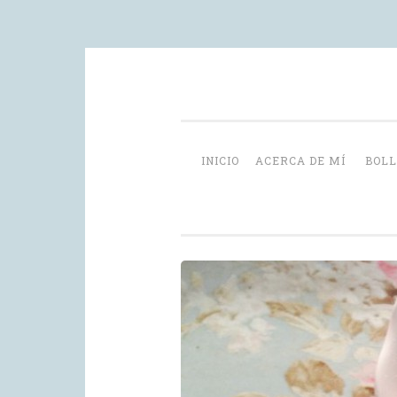
Skip
videoblog de recetas
to
content
INICIO
ACERCA DE MÍ
BOLL