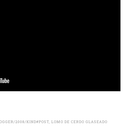
OGGER/2008/KIND#POST
,
LOMO DE CERDO GLASEADO