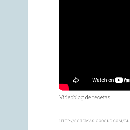
Videoblog de recetas
HTTP://SCHEMAS.GOOGLE.COM/BL