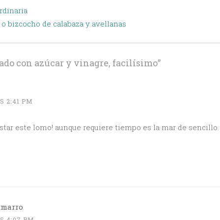
rdinaria
 bizcocho de calabaza y avellanas
do con azúcar y vinagre, facilísimo
”
S 2:41 PM
star este lomo! aunque requiere tiempo es la mar de sencillo.
amarro
S 4:07 PM