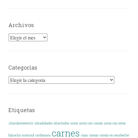
Archivos
Archivos
Categorías
Categorías
Etiquetas
.chocolateeeerrrrr
abuelidades
alcachofas
arroz
arroz con conejo
arroz con setas
carnes
bizcocho mármol
carbonara
caza
conejo
conejo en escabeche