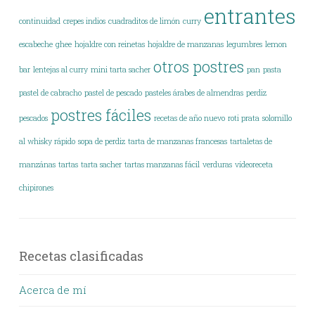
entrantes
continuidad
crepes indios
cuadraditos de limón
curry
escabeche
ghee
hojaldre con reinetas
hojaldre de manzanas
legumbres
lemon
otros postres
bar
lentejas al curry
mini tarta sacher
pan
pasta
pastel de cabracho
pastel de pescado
pasteles árabes de almendras
perdiz
postres fáciles
pescados
recetas de año nuevo
roti prata
solomillo
al whisky rápido
sopa de perdiz
tarta de manzanas francesas
tartaletas de
manzánas
tartas
tarta sacher
tartas manzanas fácil
verduras
vídeoreceta
chipirones
Recetas clasificadas
Acerca de mí