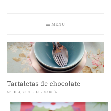
Con Delantal
Skip
videoblog de recetas
to
content
MENU
Tartaletas de chocolate
ABRIL 4, 2013
~
LUZ GARCÍA