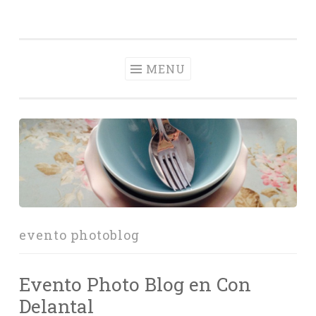
Con Delantal
Skip
videoblog de recetas
to
content
MENU
evento photoblog
Evento Photo Blog en Con
Delantal