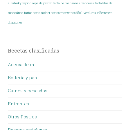
al whisky rápido
sopa de perdiz
tarta de manzanas francesas
tartaletas de
manzánas
tartas
tarta sacher
tartas manzanas fácil
verduras
vídeoreceta
chipirones
Recetas clasificadas
Acerca de mí
Bollería y pan
Carnes y pescados
Entrantes
Otros Postres
Recetas andaluzas