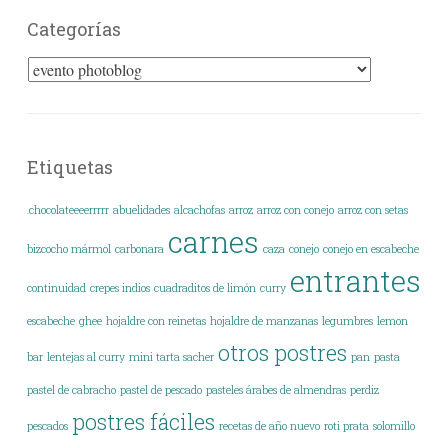
Categorías
Categorías
Etiquetas
.chocolateeeerrrrr
abuelidades
alcachofas
arroz
arroz con conejo
arroz con setas
carnes
bizcocho mármol
carbonara
caza
conejo
conejo en escabeche
entrantes
continuidad
crepes indios
cuadraditos de limón
curry
escabeche
ghee
hojaldre con reinetas
hojaldre de manzanas
legumbres
lemon
otros postres
bar
lentejas al curry
mini tarta sacher
pan
pasta
pastel de cabracho
pastel de pescado
pasteles árabes de almendras
perdiz
postres fáciles
pescados
recetas de año nuevo
roti prata
solomillo