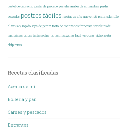
pastel de cabracho
pastel de pescado
pasteles árabes de almendras
perdiz
postres fáciles
pescados
recetas de año nuevo
roti prata
solomillo
al whisky rápido
sopa de perdiz
tarta de manzanas francesas
tartaletas de
manzánas
tartas
tarta sacher
tartas manzanas fácil
verduras
vídeoreceta
chipirones
Recetas clasificadas
Acerca de mí
Bollería y pan
Carnes y pescados
Entrantes