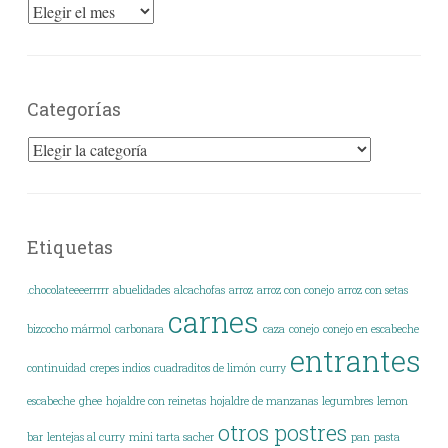
Archivos
Categorías
Categorías
Etiquetas
.chocolateeeerrrrr
abuelidades
alcachofas
arroz
arroz con conejo
arroz con setas
carnes
bizcocho mármol
carbonara
caza
conejo
conejo en escabeche
entrantes
continuidad
crepes indios
cuadraditos de limón
curry
escabeche
ghee
hojaldre con reinetas
hojaldre de manzanas
legumbres
lemon
otros postres
bar
lentejas al curry
mini tarta sacher
pan
pasta