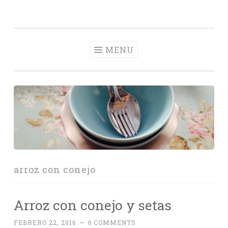
Con Delantal
Skip
videoblog de recetas
to
content
MENU
arroz con conejo
Arroz con conejo y setas
FEBRERO 22, 2016
~
6 COMMENTS