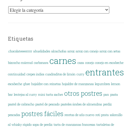
Categorías
Etiquetas
.chocolateeeerrrrr
abuelidades
alcachofas
arroz
arroz con conejo
arroz con setas
carnes
bizcocho mármol
carbonara
caza
conejo
conejo en escabeche
entrantes
continuidad
crepes indios
cuadraditos de limón
curry
escabeche
ghee
hojaldre con reinetas
hojaldre de manzanas
legumbres
lemon
otros postres
bar
lentejas al curry
mini tarta sacher
pan
pasta
pastel de cabracho
pastel de pescado
pasteles árabes de almendras
perdiz
postres fáciles
pescados
recetas de año nuevo
roti prata
solomillo
al whisky rápido
sopa de perdiz
tarta de manzanas francesas
tartaletas de