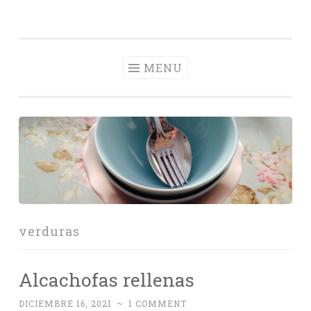
Con Delantal
Skip
videoblog de recetas
to
content
MENU
verduras
Alcachofas rellenas
DICIEMBRE 16, 2021
~
1 COMMENT