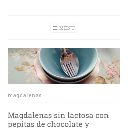
Con Delantal
Skip
videoblog de recetas
to
content
MENU
magdalenas
Magdalenas sin lactosa con
pepitas de chocolate y