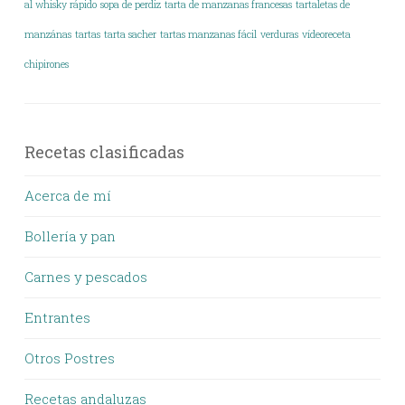
al whisky rápido
sopa de perdiz
tarta de manzanas francesas
tartaletas de
manzánas
tartas
tarta sacher
tartas manzanas fácil
verduras
vídeoreceta
chipirones
Recetas clasificadas
Acerca de mí
Bollería y pan
Carnes y pescados
Entrantes
Otros Postres
Recetas andaluzas