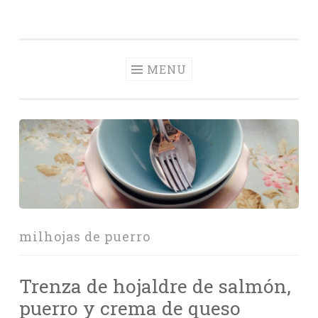
Con Delantal
Skip
videoblog de recetas
to
content
MENU
milhojas de puerro
Trenza de hojaldre de salmón,
puerro y crema de queso