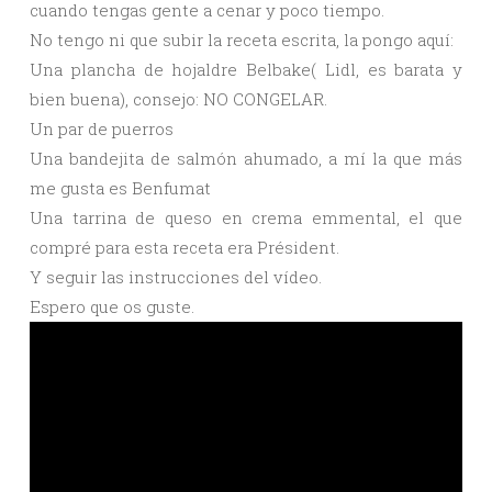
cuando tengas gente a cenar y poco tiempo.
No tengo ni que subir la receta escrita, la pongo aquí:
Una plancha de hojaldre Belbake( Lidl, es barata y
bien buena), consejo: NO CONGELAR.
Un par de puerros
Una bandejita de salmón ahumado, a mí la que más
me gusta es Benfumat
Una tarrina de queso en crema emmental, el que
compré para esta receta era Président.
Y seguir las instrucciones del vídeo.
Espero que os guste.