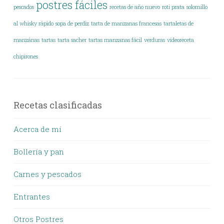
postres fáciles
pescados
recetas de año nuevo
roti prata
solomillo
al whisky rápido
sopa de perdiz
tarta de manzanas francesas
tartaletas de
manzánas
tartas
tarta sacher
tartas manzanas fácil
verduras
vídeoreceta
chipirones
Recetas clasificadas
Acerca de mí
Bollería y pan
Carnes y pescados
Entrantes
Otros Postres