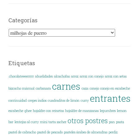
Categorías
Categorías
Etiquetas
.chocolateeeerrrrr
abuelidades
alcachofas
arroz
arroz con conejo
arroz con setas
carnes
bizcocho mármol
carbonara
caza
conejo
conejo en escabeche
entrantes
continuidad
crepes indios
cuadraditos de limón
curry
escabeche
ghee
hojaldre con reinetas
hojaldre de manzanas
legumbres
lemon
otros postres
bar
lentejas al curry
mini tarta sacher
pan
pasta
pastel de cabracho
pastel de pescado
pasteles árabes de almendras
perdiz