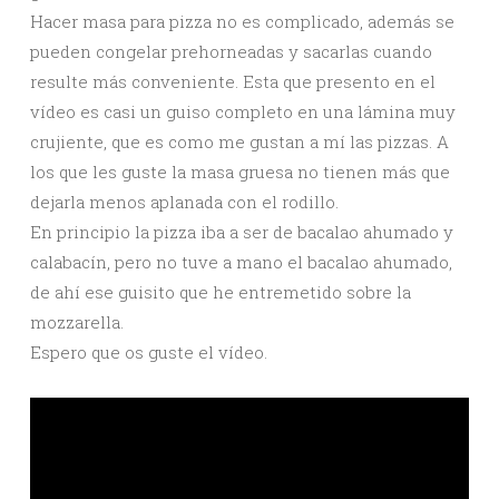
Hacer masa para pizza no es complicado, además se
pueden congelar prehorneadas y sacarlas cuando
resulte más conveniente. Esta que presento en el
vídeo es casi un guiso completo en una lámina muy
crujiente, que es como me gustan a mí las pizzas. A
los que les guste la masa gruesa no tienen más que
dejarla menos aplanada con el rodillo.
En principio la pizza iba a ser de bacalao ahumado y
calabacín, pero no tuve a mano el bacalao ahumado,
de ahí ese guisito que he entremetido sobre la
mozzarella.
Espero que os guste el vídeo.