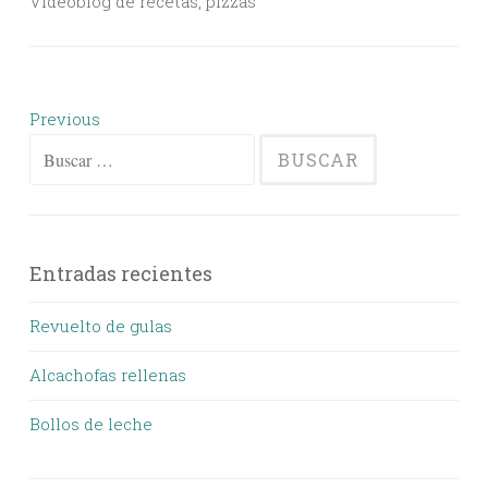
Videoblog de recetas, pizzas
Posts
Previous
navigation
Buscar:
Entradas recientes
Revuelto de gulas
Alcachofas rellenas
Bollos de leche