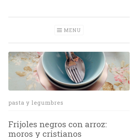
Con Delantal
Skip
videoblog de recetas
to
content
MENU
pasta y legumbres
Frijoles negros con arroz:
moros y cristianos