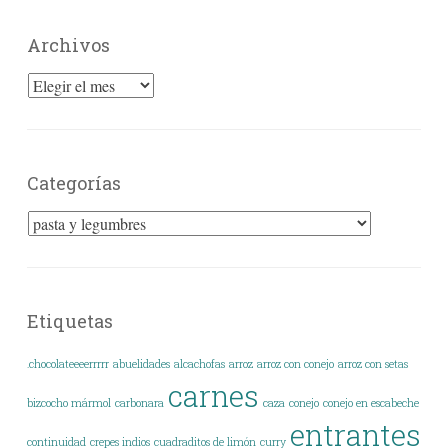
Archivos
Archivos
Categorías
Categorías
Etiquetas
.chocolateeeerrrrr
abuelidades
alcachofas
arroz
arroz con conejo
arroz con setas
carnes
bizcocho mármol
carbonara
caza
conejo
conejo en escabeche
entrantes
continuidad
crepes indios
cuadraditos de limón
curry