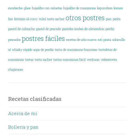
escabeche
ghee
hojaldre con reinetas
hojaldre de manzanas
legumbres
lemon
otros postres
bar
lentejas al curry
mini tarta sacher
pan
pasta
pastel de cabracho
pastel de pescado
pasteles árabes de almendras
perdiz
postres fáciles
pescados
recetas de año nuevo
roti prata
solomillo
al whisky rápido
sopa de perdiz
tarta de manzanas francesas
tartaletas de
manzánas
tartas
tarta sacher
tartas manzanas fácil
verduras
vídeoreceta
chipirones
Recetas clasificadas
Acerca de mí
Bollería y pan