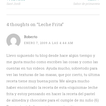
Post
Sant Jordi
Sabor de primavera
navigation
4 thoughts on “
Leche Frita
”
Roberto
ENERO 7, 2009 A LAS 4:44 AM
Llevo siguiendo tu blog desde hace algún tiempo y
me gusta mucho como escribes las cosas y como las
cuentas en tus videos. Ayuda mucho, sobretodo para
ver las texturas de las masas, que por cierto, tu última
receta tiene muy buena pinta. Me alegra mucho
haber encontrado la receta de esta «riquísima» leche
frita y estoy pensando en hacer la receta del pastel
de almedra y chocolate para el cumple de mi niño (6).