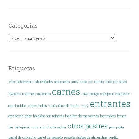
Categorías
Categorías
Etiquetas
.chocolateeeerrrrr
abuelidades
alcachofas
arroz
arroz con conejo
arroz con setas
carnes
bizcocho mármol
carbonara
caza
conejo
conejo en escabeche
entrantes
continuidad
crepes indios
cuadraditos de limón
curry
escabeche
ghee
hojaldre con reinetas
hojaldre de manzanas
legumbres
lemon
otros postres
bar
lentejas al curry
mini tarta sacher
pan
pasta
pastel de cabracho
pastel de pescado
pasteles árabes de almendras
perdiz