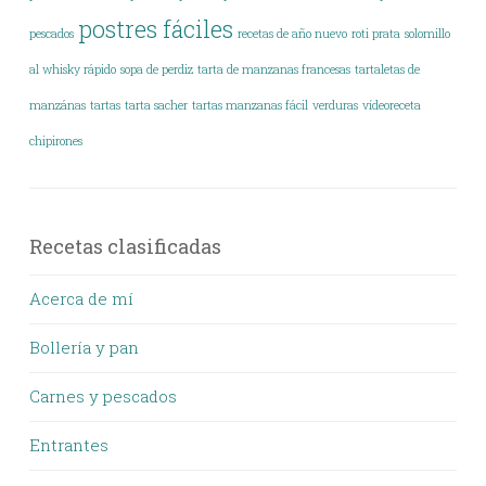
postres fáciles
pescados
recetas de año nuevo
roti prata
solomillo
al whisky rápido
sopa de perdiz
tarta de manzanas francesas
tartaletas de
manzánas
tartas
tarta sacher
tartas manzanas fácil
verduras
vídeoreceta
chipirones
Recetas clasificadas
Acerca de mí
Bollería y pan
Carnes y pescados
Entrantes