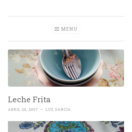
Con Delantal
Skip
videoblog de recetas
to
content
MENU
Leche Frita
ABRIL 26, 2007
~
LUZ GARCÍA