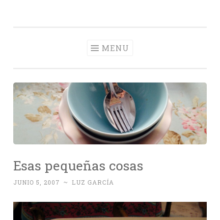
Con Delantal
Skip
videoblog de recetas
to
content
MENU
Esas pequeñas cosas
JUNIO 5, 2007
~
LUZ GARCÍA