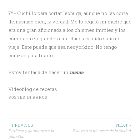
7º.- Cuchillo para cortar lechuga, aunque no las corta
demasiado bien, la verdad. Me lo regaló mi madre que
era una gran aficionada a los chismes inútiles y los
compraba en grandes cantidades cuando salía de
viaje. Este puede que sea neoyorkino. No tengo
corazón para tirarlo.
Estoy tentada de hacer un
meme
.
Videoblog de recetas
POSTED IN
RAROS
Post
< PREVIOUS
NEXT >
Piriñaca y gambones a la
Eslava o el ala oeste de la ciudad.
plancha.