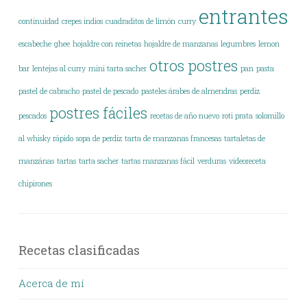
entrantes
continuidad
crepes indios
cuadraditos de limón
curry
escabeche
ghee
hojaldre con reinetas
hojaldre de manzanas
legumbres
lemon
otros postres
bar
lentejas al curry
mini tarta sacher
pan
pasta
pastel de cabracho
pastel de pescado
pasteles árabes de almendras
perdiz
postres fáciles
pescados
recetas de año nuevo
roti prata
solomillo
al whisky rápido
sopa de perdiz
tarta de manzanas francesas
tartaletas de
manzánas
tartas
tarta sacher
tartas manzanas fácil
verduras
vídeoreceta
chipirones
Recetas clasificadas
Acerca de mí