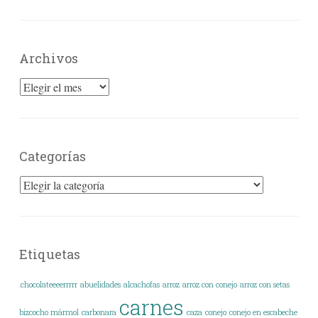
Archivos
Archivos
Categorías
Categorías
Etiquetas
.chocolateeeerrrrr
abuelidades
alcachofas
arroz
arroz con conejo
arroz con setas
carnes
bizcocho mármol
carbonara
caza
conejo
conejo en escabeche