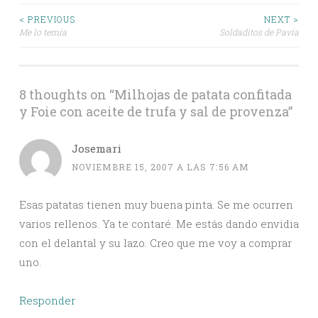
Post
< PREVIOUS
NEXT >
Me lo temía
Soldaditos de Pavía
navigation
8 thoughts on “
Milhojas de patata confitada
y Foie con aceite de trufa y sal de provenza
”
Josemari
NOVIEMBRE 15, 2007 A LAS 7:56 AM
Esas patatas tienen muy buena pinta. Se me ocurren
varios rellenos. Ya te contaré. Me estás dando envidia
con el delantal y su lazo. Creo que me voy a comprar
uno.
Responder