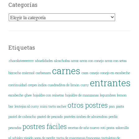
Categorías
Categorías
Etiquetas
.chocolateeeerrrrr
abuelidades
alcachofas
arroz
arroz con conejo
arroz con setas
carnes
bizcocho mármol
carbonara
caza
conejo
conejo en escabeche
entrantes
continuidad
crepes indios
cuadraditos de limón
curry
escabeche
ghee
hojaldre con reinetas
hojaldre de manzanas
legumbres
lemon
otros postres
bar
lentejas al curry
mini tarta sacher
pan
pasta
pastel de cabracho
pastel de pescado
pasteles árabes de almendras
perdiz
postres fáciles
pescados
recetas de año nuevo
roti prata
solomillo
al whisky rápido
sopa de perdiz
tarta de manzanas francesas
tartaletas de