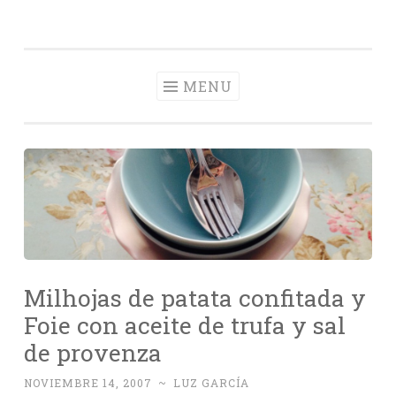
Con Delantal
Skip
videoblog de recetas
to
content
MENU
Milhojas de patata confitada y
Foie con aceite de trufa y sal
de provenza
NOVIEMBRE 14, 2007
~
LUZ GARCÍA