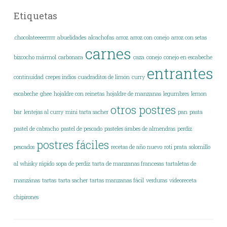
Etiquetas
.chocolateeeerrrrr
abuelidades
alcachofas
arroz
arroz con conejo
arroz con setas
carnes
bizcocho mármol
carbonara
caza
conejo
conejo en escabeche
entrantes
continuidad
crepes indios
cuadraditos de limón
curry
escabeche
ghee
hojaldre con reinetas
hojaldre de manzanas
legumbres
lemon
otros postres
bar
lentejas al curry
mini tarta sacher
pan
pasta
pastel de cabracho
pastel de pescado
pasteles árabes de almendras
perdiz
postres fáciles
pescados
recetas de año nuevo
roti prata
solomillo
al whisky rápido
sopa de perdiz
tarta de manzanas francesas
tartaletas de
manzánas
tartas
tarta sacher
tartas manzanas fácil
verduras
vídeoreceta
chipirones