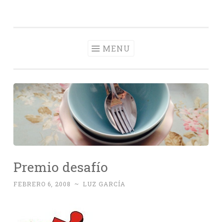
Con Delantal
Skip
videoblog de recetas
to
content
MENU
Premio desafío
FEBRERO 6, 2008
~
LUZ GARCÍA