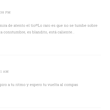
:38 PM
mira de atento el tío!!!Lo raro es que no se tumbe sobre
ta constumbre, es blandito, está caliente…
31 AM
iro a tu ritmo y espero tu vuelta al compas