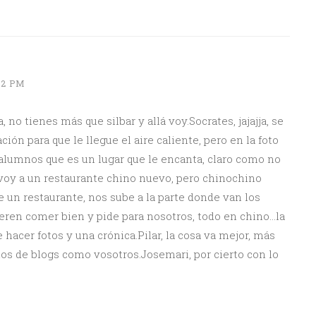
12 PM
 no tienes más que silbar y allá voy.Socrates, jajajja, se
ción para que le llegue el aire caliente, pero en la foto
alumnos que es un lugar que le encanta, claro como no
e voy a un restaurante chino nuevo, pero chinochino
un restaurante, nos sube a la parte donde van los
eren comer bien y pide para nosotros, todo en chino…la
 hacer fotos y una crónica.Pilar, la cosa va mejor, más
nos de blogs como vosotros.Josemari, por cierto con lo