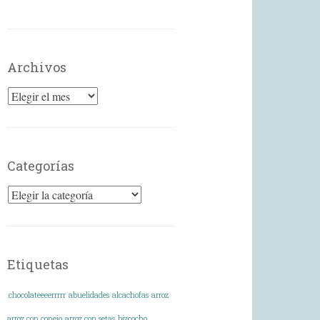
Archivos
Archivos
Categorías
Categorías
Etiquetas
.chocolateeeerrrrr
abuelidades
alcachofas
arroz
arroz con conejo
arroz con setas
bizcocho