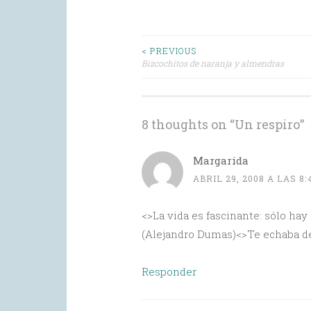
Post
< PREVIOUS
Bizcochitos de naranja y almendras
navigation
8 thoughts on “
Un respiro
”
Margarida
ABRIL 29, 2008 A LAS 8
<>La vida es fascinante: sólo hay 
(Alejandro Dumas)<>Te echaba d
Responder