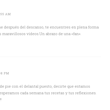
0:55 AM
 que después del descanso, te encuentres en plena forma
s maravillosos vídeos.Un abrazo de una «fan».
:08 PM
 de pie con el delantal puesto, decirte que estamos
 esperamos cada semana tus recetas y tus reflexiones.
!