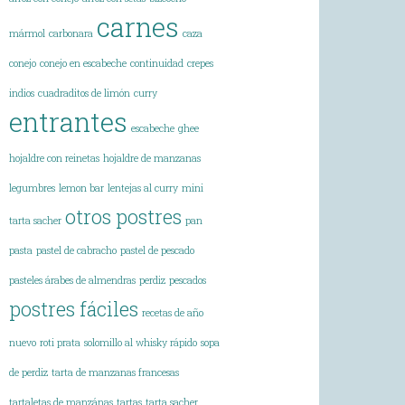
carnes
mármol
carbonara
caza
conejo
conejo en escabeche
continuidad
crepes
indios
cuadraditos de limón
curry
entrantes
escabeche
ghee
hojaldre con reinetas
hojaldre de manzanas
legumbres
lemon bar
lentejas al curry
mini
otros postres
tarta sacher
pan
pasta
pastel de cabracho
pastel de pescado
pasteles árabes de almendras
perdiz
pescados
postres fáciles
recetas de año
nuevo
roti prata
solomillo al whisky rápido
sopa
de perdiz
tarta de manzanas francesas
tartaletas de manzánas
tartas
tarta sacher