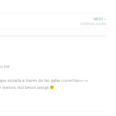
NEXT >
HUMildes falafels
:46 PM
que mirarla a través de las gafas correctas<> <>
e menos, mil besos amiga