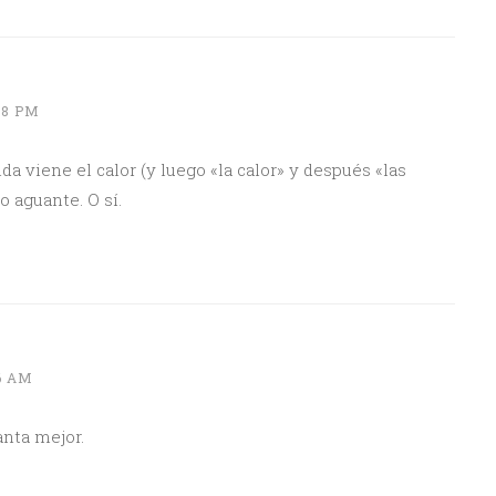
18 PM
a viene el calor (y luego «la calor» y después «las
o aguante. O sí.
6 AM
anta mejor.