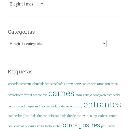
Archivos
Categorías
Categorías
Etiquetas
.chocolateeeerrrrr
abuelidades
alcachofas
arroz
arroz con conejo
arroz con setas
carnes
bizcocho mármol
carbonara
caza
conejo
conejo en escabeche
entrantes
continuidad
crepes indios
cuadraditos de limón
curry
escabeche
ghee
hojaldre con reinetas
hojaldre de manzanas
legumbres
lemon
otros postres
bar
lentejas al curry
mini tarta sacher
pan
pasta