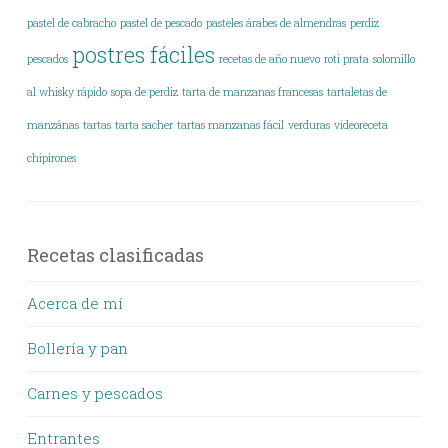
pastel de cabracho
pastel de pescado
pasteles árabes de almendras
perdiz
postres fáciles
pescados
recetas de año nuevo
roti prata
solomillo
al whisky rápido
sopa de perdiz
tarta de manzanas francesas
tartaletas de
manzánas
tartas
tarta sacher
tartas manzanas fácil
verduras
vídeoreceta
chipirones
Recetas clasificadas
Acerca de mí
Bollería y pan
Carnes y pescados
Entrantes