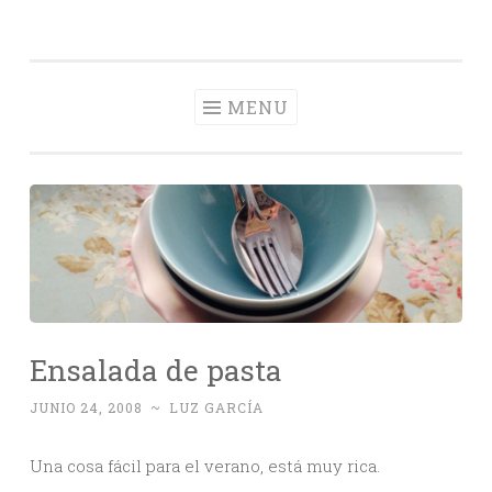
Con Delantal
Skip
videoblog de recetas
to
content
MENU
Ensalada de pasta
JUNIO 24, 2008
~
LUZ GARCÍA
Una cosa fácil para el verano, está muy rica.