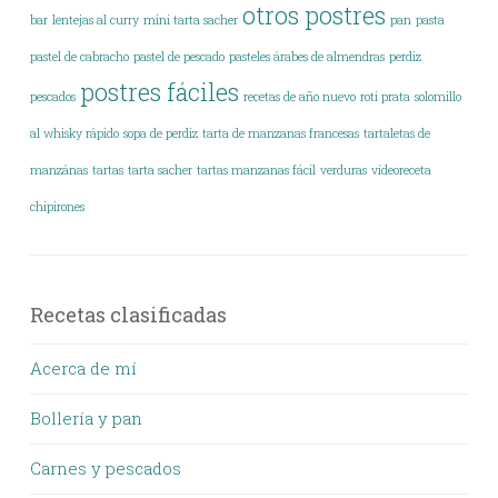
otros postres
bar
lentejas al curry
mini tarta sacher
pan
pasta
pastel de cabracho
pastel de pescado
pasteles árabes de almendras
perdiz
postres fáciles
pescados
recetas de año nuevo
roti prata
solomillo
al whisky rápido
sopa de perdiz
tarta de manzanas francesas
tartaletas de
manzánas
tartas
tarta sacher
tartas manzanas fácil
verduras
vídeoreceta
chipirones
Recetas clasificadas
Acerca de mí
Bollería y pan
Carnes y pescados