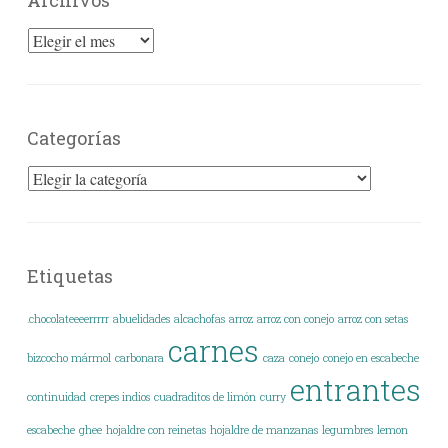
Archivos
Categorías
Categorías
Etiquetas
.chocolateeeerrrrr
abuelidades
alcachofas
arroz
arroz con conejo
arroz con setas
carnes
bizcocho mármol
carbonara
caza
conejo
conejo en escabeche
entrantes
continuidad
crepes indios
cuadraditos de limón
curry
escabeche
ghee
hojaldre con reinetas
hojaldre de manzanas
legumbres
lemon