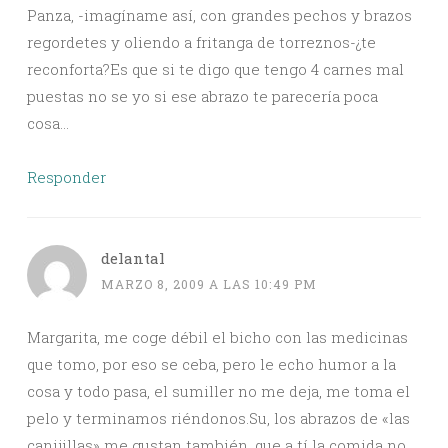
Panza, -imagíname así, con grandes pechos y brazos
regordetes y oliendo a fritanga de torreznos-¿te
reconforta?Es que si te digo que tengo 4 carnes mal
puestas no se yo si ese abrazo te parecería poca
cosa…
Responder
delantal
MARZO 8, 2009 A LAS 10:49 PM
Margarita, me coge débil el bicho con las medicinas
que tomo, por eso se ceba, pero le echo humor a la
cosa y todo pasa, el sumiller no me deja, me toma el
pelo y terminamos riéndonos.Su, los abrazos de «las
canijillas» me gustan también, que a tí la comida no