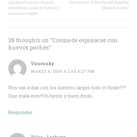
Quiche al comino de pollo,
Una broma: el Rincón del Sumiller
berenjenas, salsa de tomate y
(espacio nuevo)
navigation
aceitunas negras
28 thoughts on “
Crema de espinacas con
huevos pochés
”
Vanesuky
MARZO 6, 2009 A LAS 6:27 PM
Nos vas a djar con los dientes largos todo el finde???
Que mala eres!!Un besín y buen finde.
Responder
Pilar - Lechuza