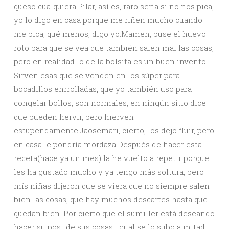
queso cualquiera.Pilar, así es, raro sería si no nos pica,
yo lo digo en casa porque me riñen mucho cuando
me pica, qué menos, digo yo.Mamen, puse el huevo
roto para que se vea que también salen mal las cosas,
pero en realidad lo de la bolsita es un buen invento.
Sirven esas que se venden en los súper para
bocadillos enrrolladas, que yo también uso para
congelar bollos, son normales, en ningún sitio dice
que pueden hervir, pero hierven
estupendamente.Jaosemari, cierto, los dejo fluir, pero
en casa le pondría mordaza.Después de hacer esta
receta(hace ya un mes) la he vuelto a repetir porque
les ha gustado mucho y ya tengo más soltura, pero
mís niñas dijeron que se viera que no siempre salen
bien las cosas, que hay muchos descartes hasta que
quedan bien. Por cierto que el sumiller está deseando
hacer su post de sus cosas, igual se lo subo a mitad