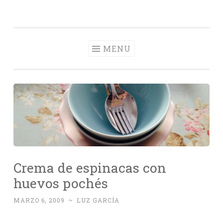
Con Delantal
Skip
videoblog de recetas
to
content
MENU
Crema de espinacas con
huevos pochés
MARZO 6, 2009
~
LUZ GARCÍA