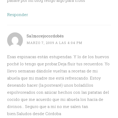
pasate por mi blog tengo algo para ti.bss
Responder
Salmorejocordobés
MARZO 7, 2009 A LAS 4:04 PM
Esas espinacas están estupendas. Y lo de los huevos
poché lo tengo que probar.Deja fluir tus recuerdos. Yo
llevo semanas dándole vueltas a recetas de mi
abuela que mi madre me está refrescando. Estoy
deseando hacer (la postearé) unos boladillos
espolvoreados con azúcar hechos con las patatas del
cocido que me acuerdo que mi abuela los hacía de
divinos… Seguro que a mí no me salen tan
bien.Saludos desde Córdoba