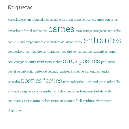
Etiquetas
.chocolateeeerrrrr
abuelidades
alcachofas
arroz
arroz con conejo
arroz con setas
carnes
bizcocho mármol
carbonara
caza
conejo
conejo en escabeche
entrantes
continuidad
crepes indios
cuadraditos de limón
curry
escabeche
ghee
hojaldre con reinetas
hojaldre de manzanas
legumbres
lemon
otros postres
bar
lentejas al curry
mini tarta sacher
pan
pasta
pastel de cabracho
pastel de pescado
pasteles árabes de almendras
perdiz
postres fáciles
pescados
recetas de año nuevo
roti prata
solomillo
al whisky rápido
sopa de perdiz
tarta de manzanas francesas
tartaletas de
manzánas
tartas
tarta sacher
tartas manzanas fácil
verduras
vídeoreceta
chipirones