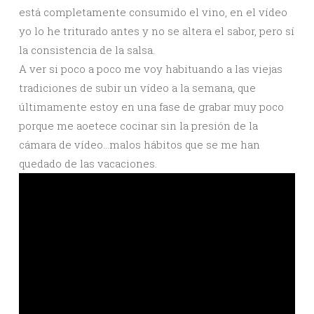
está completamente consumido el vino, en el vídeo
yo lo he triturado antes y no se altera el sabor, pero sí
la consistencia de la salsa.
A ver si poco a poco me voy habituando a las viejas
tradiciones de subir un vídeo a la semana, que
últimamente estoy en una fase de grabar muy poco
porque me aoetece cocinar sin la presión de la
cámara de vídeo…malos hábitos que se me han
quedado de las vacaciones.