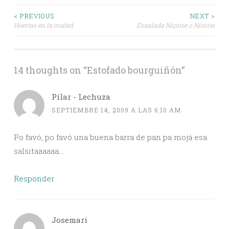
Post
< PREVIOUS
NEXT >
Huertas en la ciudad
Ensalada Niçoise o Nicoise
navigation
14 thoughts on “
Estofado bourguiñón
”
Pilar - Lechuza
SEPTIEMBRE 14, 2009 A LAS 6:10 AM
Po favó, po favó una buena barra de pan pa mojá esa
salsitaaaaaa….
Responder
Josemari