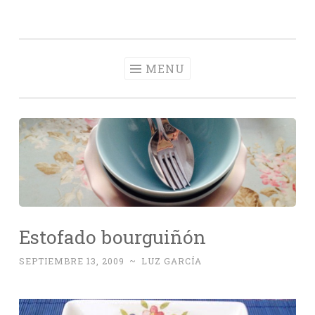
Con Delantal
Skip
videoblog de recetas
to
content
MENU
Estofado bourguiñón
SEPTIEMBRE 13, 2009
~
LUZ GARCÍA