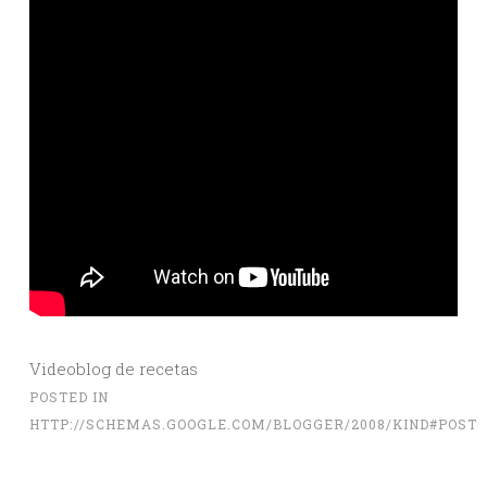
Videoblog de recetas
POSTED IN
HTTP://SCHEMAS.GOOGLE.COM/BLOGGER/2008/KIND#POST