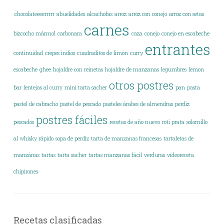
.chocolateeeerrrrr
abuelidades
alcachofas
arroz
arroz con conejo
arroz con setas
carnes
bizcocho mármol
carbonara
caza
conejo
conejo en escabeche
entrantes
continuidad
crepes indios
cuadraditos de limón
curry
escabeche
ghee
hojaldre con reinetas
hojaldre de manzanas
legumbres
lemon
otros postres
bar
lentejas al curry
mini tarta sacher
pan
pasta
pastel de cabracho
pastel de pescado
pasteles árabes de almendras
perdiz
postres fáciles
pescados
recetas de año nuevo
roti prata
solomillo
al whisky rápido
sopa de perdiz
tarta de manzanas francesas
tartaletas de
manzánas
tartas
tarta sacher
tartas manzanas fácil
verduras
vídeoreceta
chipirones
Recetas clasificadas