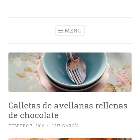
Con Delantal
Skip
videoblog de recetas
to
content
MENU
Galletas de avellanas rellenas
de chocolate
FEBRERO 7, 2010
~
LUZ GARCÍA