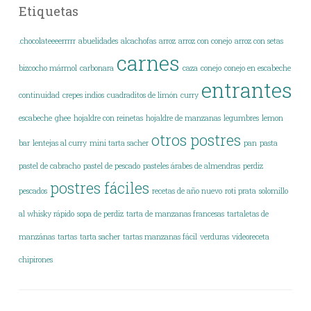
Etiquetas
.chocolateeeerrrrr
abuelidades
alcachofas
arroz
arroz con conejo
arroz con setas
carnes
bizcocho mármol
carbonara
caza
conejo
conejo en escabeche
entrantes
continuidad
crepes indios
cuadraditos de limón
curry
escabeche
ghee
hojaldre con reinetas
hojaldre de manzanas
legumbres
lemon
otros postres
bar
lentejas al curry
mini tarta sacher
pan
pasta
pastel de cabracho
pastel de pescado
pasteles árabes de almendras
perdiz
postres fáciles
pescados
recetas de año nuevo
roti prata
solomillo
al whisky rápido
sopa de perdiz
tarta de manzanas francesas
tartaletas de
manzánas
tartas
tarta sacher
tartas manzanas fácil
verduras
vídeoreceta
chipirones