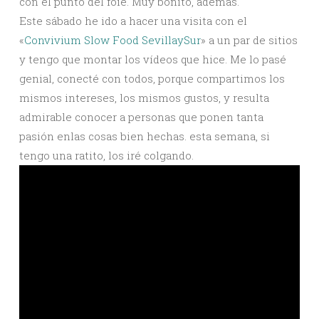
con el punto del foie. Muy bonito, además.
Este sábado he ido a hacer una visita con el
«
Convivium Slow Food SevillaySur
» a un par de sitios
y tengo que montar los vídeos que hice. Me lo pasé
genial, conecté con todos, porque compartimos los
mismos intereses, los mismos gustos, y resulta
admirable conocer a personas que ponen tanta
pasión enlas cosas bien hechas. esta semana, si
tengo una ratito, los iré colgando.