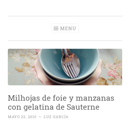
Con Delantal
Skip
videoblog de recetas
to
content
MENU
Milhojas de foie y manzanas
con gelatina de Sauterne
MAYO 23, 2010
~
LUZ GARCÍA