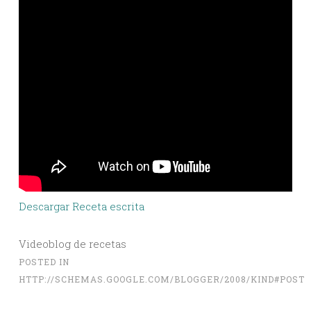
Descargar Receta escrita
Videoblog de recetas
POSTED IN
HTTP://SCHEMAS.GOOGLE.COM/BLOGGER/2008/KIND#POST