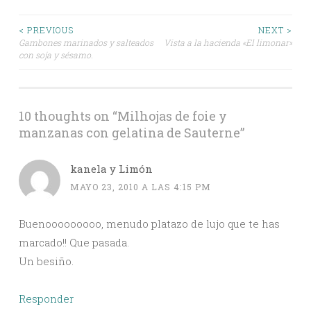
Post
< PREVIOUS
NEXT >
Gambones marinados y salteados
Vista a la hacienda «El limonar»
con soja y sésamo.
navigation
10 thoughts on “
Milhojas de foie y
manzanas con gelatina de Sauterne
”
kanela y Limón
MAYO 23, 2010 A LAS 4:15 PM
Buenooooooooo, menudo platazo de lujo que te has
marcado!! Que pasada.
Un besiño.
Responder