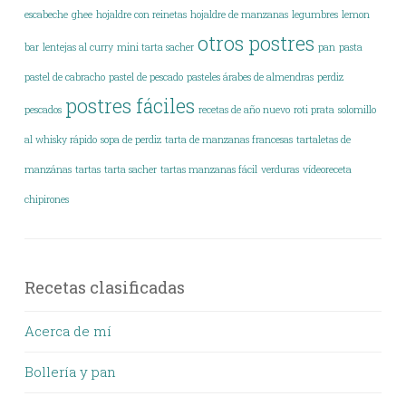
escabeche
ghee
hojaldre con reinetas
hojaldre de manzanas
legumbres
lemon
otros postres
bar
lentejas al curry
mini tarta sacher
pan
pasta
pastel de cabracho
pastel de pescado
pasteles árabes de almendras
perdiz
postres fáciles
pescados
recetas de año nuevo
roti prata
solomillo
al whisky rápido
sopa de perdiz
tarta de manzanas francesas
tartaletas de
manzánas
tartas
tarta sacher
tartas manzanas fácil
verduras
vídeoreceta
chipirones
Recetas clasificadas
Acerca de mí
Bollería y pan