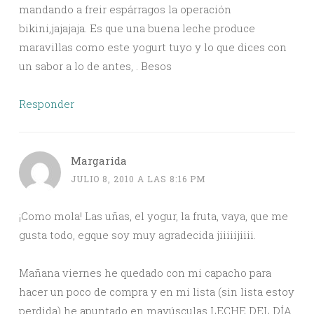
mandando a freir espárragos la operación
bikini,jajajaja. Es que una buena leche produce
maravillas como este yogurt tuyo y lo que dices con
un sabor a lo de antes, . Besos
Responder
Margarida
JULIO 8, 2010 A LAS 8:16 PM
¡Como mola! Las uñas, el yogur, la fruta, vaya, que me
gusta todo, egque soy muy agradecida jiiiiijiiii.
Mañana viernes he quedado con mi capacho para
hacer un poco de compra y en mi lista (sin lista estoy
perdida) he apuntado en mayúsculas LECHE DEL DÍA,