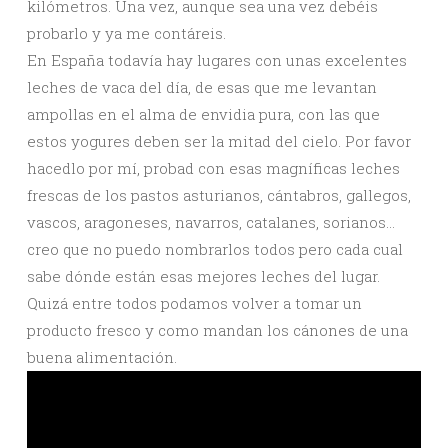
kilómetros. Una vez, aunque sea una vez debéis
probarlo y ya me contáreis.
En España todavía hay lugares con unas excelentes
leches de vaca del día, de esas que me levantan
ampollas en el alma de envidia pura, con las que
estos yogures deben ser la mitad del cielo. Por favor
hacedlo por mí, probad con esas magníficas leches
frescas de los pastos asturianos, cántabros, gallegos,
vascos, aragoneses, navarros, catalanes, sorianos…
creo que no puedo nombrarlos todos pero cada cual
sabe dónde están esas mejores leches del lugar.
Quizá entre todos podamos volver a tomar un
producto fresco y como mandan los cánones de una
buena alimentación.