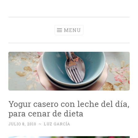
Con Delantal
Skip
videoblog de recetas
to
content
MENU
Yogur casero con leche del día,
para cenar de dieta
JULIO 8, 2010
~
LUZ GARCÍA