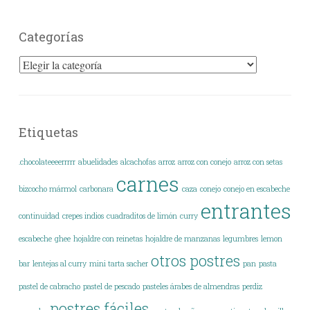
Categorías
Categorías
Etiquetas
.chocolateeeerrrrr
abuelidades
alcachofas
arroz
arroz con conejo
arroz con setas
carnes
bizcocho mármol
carbonara
caza
conejo
conejo en escabeche
entrantes
continuidad
crepes indios
cuadraditos de limón
curry
escabeche
ghee
hojaldre con reinetas
hojaldre de manzanas
legumbres
lemon
otros postres
bar
lentejas al curry
mini tarta sacher
pan
pasta
pastel de cabracho
pastel de pescado
pasteles árabes de almendras
perdiz
postres fáciles