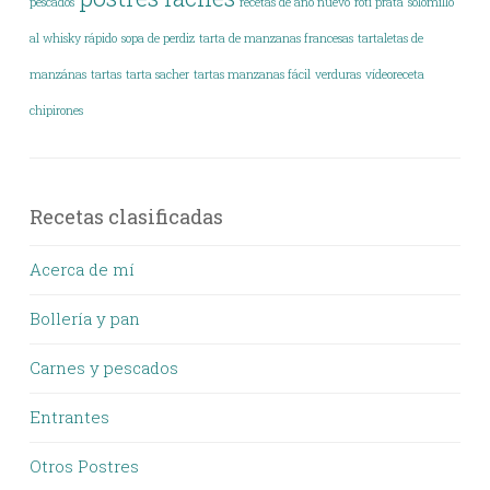
pescados
recetas de año nuevo
roti prata
solomillo
al whisky rápido
sopa de perdiz
tarta de manzanas francesas
tartaletas de
manzánas
tartas
tarta sacher
tartas manzanas fácil
verduras
vídeoreceta
chipirones
Recetas clasificadas
Acerca de mí
Bollería y pan
Carnes y pescados
Entrantes
Otros Postres