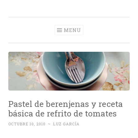
Con Delantal
Skip
videoblog de recetas
to
content
MENU
Pastel de berenjenas y receta
básica de refrito de tomates
OCTUBRE 10, 2010
~
LUZ GARCÍA