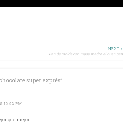
NEXT >
Pan de molde con masa madre, el buen pan
chocolate super exprés
”
S 10:02 PM
jor que mejor!.