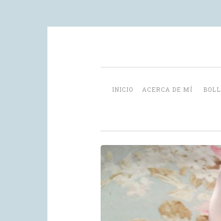
Skip
videoblog de recetas
to
content
INICIO
ACERCA DE MÍ
BOLL