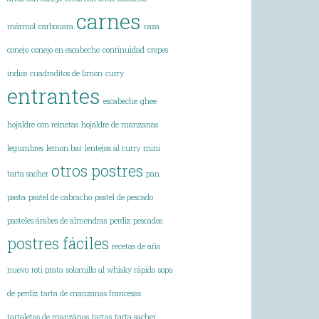
carnes
mármol
carbonara
caza
conejo
conejo en escabeche
continuidad
crepes
indios
cuadraditos de limón
curry
entrantes
escabeche
ghee
hojaldre con reinetas
hojaldre de manzanas
legumbres
lemon bar
lentejas al curry
mini
otros postres
tarta sacher
pan
pasta
pastel de cabracho
pastel de pescado
pasteles árabes de almendras
perdiz
pescados
postres fáciles
recetas de año
nuevo
roti prata
solomillo al whisky rápido
sopa
de perdiz
tarta de manzanas francesas
tartaletas de manzánas
tartas
tarta sacher