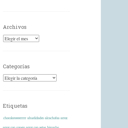
Archivos
Archivos
Categorías
Categorías
Etiquetas
.chocolateeeerrrrr
abuelidades
alcachofas
arroz
arroz con conejo
arroz con setas
bizcocho