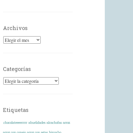
Archivos
Archivos
Categorías
Categorías
Etiquetas
.chocolateeeerrrrr
abuelidades
alcachofas
arroz
arroz con conejo
arroz con setas
bizcocho