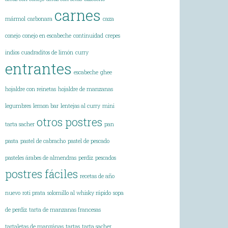
carnes
mármol
carbonara
caza
conejo
conejo en escabeche
continuidad
crepes
indios
cuadraditos de limón
curry
entrantes
escabeche
ghee
hojaldre con reinetas
hojaldre de manzanas
legumbres
lemon bar
lentejas al curry
mini
otros postres
tarta sacher
pan
pasta
pastel de cabracho
pastel de pescado
pasteles árabes de almendras
perdiz
pescados
postres fáciles
recetas de año
nuevo
roti prata
solomillo al whisky rápido
sopa
de perdiz
tarta de manzanas francesas
tartaletas de manzánas
tartas
tarta sacher