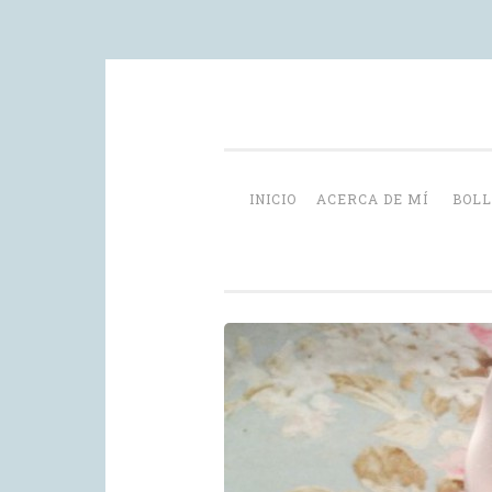
Skip
videoblog de recetas
to
content
INICIO
ACERCA DE MÍ
BOLL