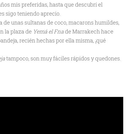
ños mis preferidas, hasta que descubrí el
les sigo teniendo aprecio.
a de unas sultanas de coco, macarons humildes,
n la plaza de
Yemá el Fna
de Marrakech hace
 bandeja, recién hechas por ella misma, ¡qué
eja
tampoco, son muy fáciles rápidos y quedones.