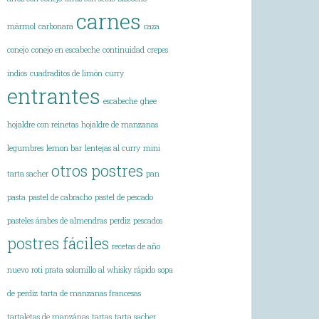
carnes
mármol
carbonara
caza
conejo
conejo en escabeche
continuidad
crepes
indios
cuadraditos de limón
curry
entrantes
escabeche
ghee
hojaldre con reinetas
hojaldre de manzanas
legumbres
lemon bar
lentejas al curry
mini
otros postres
tarta sacher
pan
pasta
pastel de cabracho
pastel de pescado
pasteles árabes de almendras
perdiz
pescados
postres fáciles
recetas de año
nuevo
roti prata
solomillo al whisky rápido
sopa
de perdiz
tarta de manzanas francesas
tartaletas de manzánas
tartas
tarta sacher