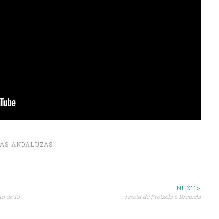
AS ANDALUZAS
NEXT >
o de lo
receta de Pretzels o Bretzels