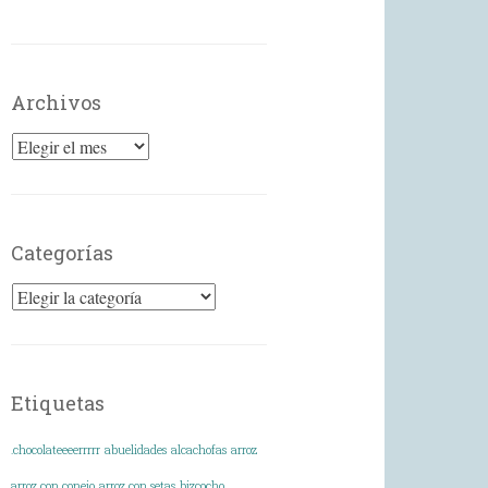
Archivos
Archivos
Categorías
Categorías
Etiquetas
.chocolateeeerrrrr
abuelidades
alcachofas
arroz
arroz con conejo
arroz con setas
bizcocho