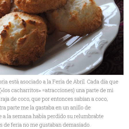
ia está asociado a la Feria de Abril. Cada día que
 («los cacharritos» =atracciones) una parte de mi
raja de coco, que por entonces sabían a coco,
tra parte me la gastaba en un anillo de
ue a la semana había perdido su relumbrabte
nes de feria no me gustaban demasiado.