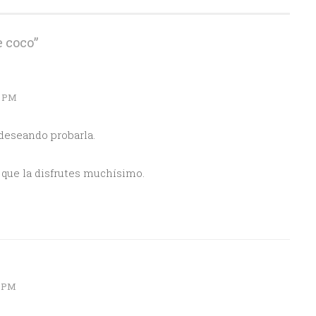
e coco
”
9 PM
 deseando probarla.
, que la disfrutes muchísimo.
3 PM