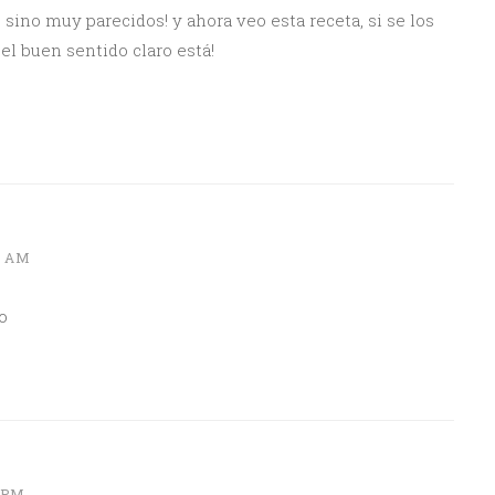
sino muy parecidos! y ahora veo esta receta, si se los
n el buen sentido claro está!
9 AM
o
8 PM