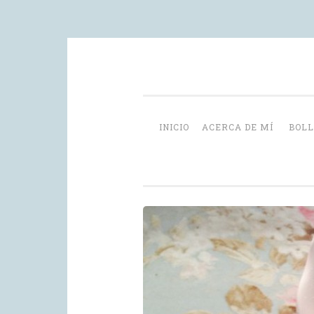
Skip
videoblog de recetas
to
content
INICIO
ACERCA DE MÍ
BOLL