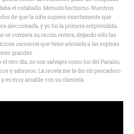
daba el rodaballo. Menudo bochorno. Nuestros
dos de que la niña supiera exactamente qué
ra aleccionada, y yo fui la primera sorprendida,
e se comiera su ración entera, dejando sólo las
liciosa
carnecita
que tiene adosada a las espinas
ones grandes.
 el otro día, no son salvajes como los del Paraiso,
cos y sabrosos. La receta me la dio mi pescadero
 y es muy amable con su clientela.