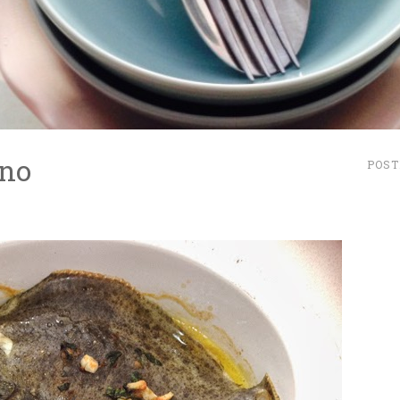
rno
POST