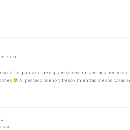
 9:17 PM
descubrí el puntazo que supone salsear un pescado hecho sin
imones
Al pescado bueno y fresco, mientras menos cosas se
ez
53 AM