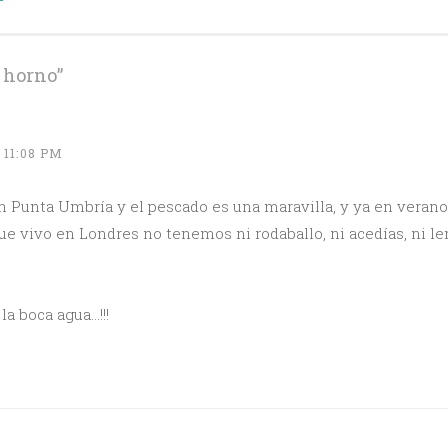
l horno
”
 11:08 PM
unta Umbría y el pescado es una maravilla, y ya en verano e
 vivo en Londres no tenemos ni rodaballo, ni acedías, ni le
la boca agua…!!!