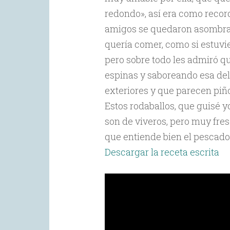
redondo», así era como recor
amigos se quedaron asombra
quería comer, como si estuvie
pero sobre todo les admiró qu
espinas y saboreando esa de
exteriores y que parecen piñ
Estos rodaballos, que guisé yo
son de viveros, pero muy fres
que entiende bien el pescado
Descargar la receta escrita