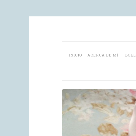
Skip
videoblog de recetas
to
content
INICIO
ACERCA DE MÍ
BOLL