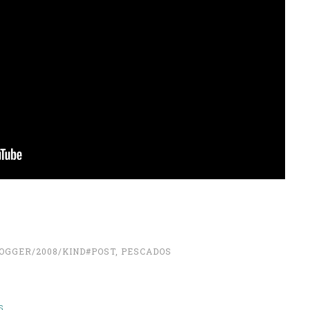
OGGER/2008/KIND#POST
,
PESCADOS
s