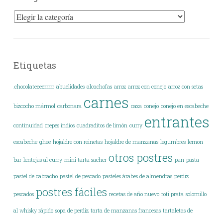
Categorías
Etiquetas
.chocolateeeerrrrr
abuelidades
alcachofas
arroz
arroz con conejo
arroz con setas
carnes
bizcocho mármol
carbonara
caza
conejo
conejo en escabeche
entrantes
continuidad
crepes indios
cuadraditos de limón
curry
escabeche
ghee
hojaldre con reinetas
hojaldre de manzanas
legumbres
lemon
otros postres
bar
lentejas al curry
mini tarta sacher
pan
pasta
pastel de cabracho
pastel de pescado
pasteles árabes de almendras
perdiz
postres fáciles
pescados
recetas de año nuevo
roti prata
solomillo
al whisky rápido
sopa de perdiz
tarta de manzanas francesas
tartaletas de