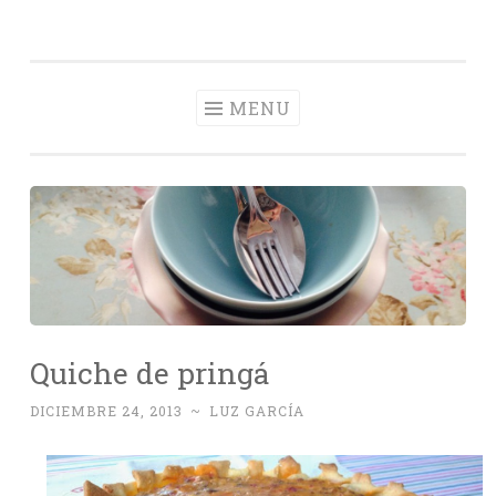
Con Delantal
Skip
videoblog de recetas
to
content
MENU
Quiche de pringá
DICIEMBRE 24, 2013
~
LUZ GARCÍA