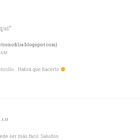
aqui
”
ronofilia.blogspot.com)
5 AM
ncillo… Habrá que hacerlo
2 AM
ede ser más fácil. Saludos.