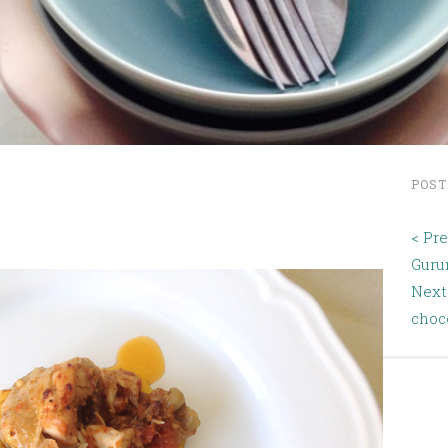
POST
< Pr
Guru
Next
choc