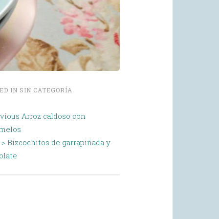
ED IN
SIN CATEGORÍA
evious
Arroz caldoso con
melos
 >
Bizcochitos de garrapiñada y
olate