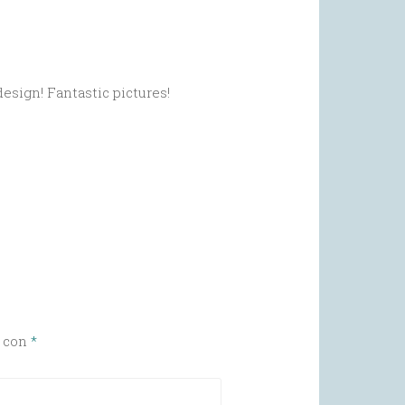
esign! Fantastic pictures!
s con
*