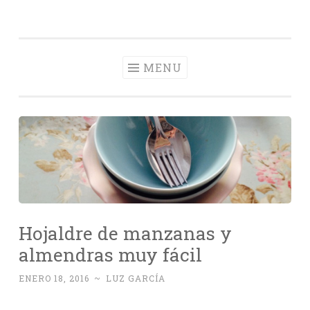
Con Delantal
Skip
videoblog de recetas
to
content
MENU
Hojaldre de manzanas y
almendras muy fácil
ENERO 18, 2016
~
LUZ GARCÍA