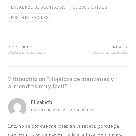
HOJALDRE DE MANZANAS
OTROS POSTRES
POSTRES FÁCILES
Post
< PREVIOUS
NEXT >
Pasta a la Carbonara
Conejo en escabeche
navigation
7 thoughts on “
Hojaldre de manzanas y
almendras muy fácil
”
Elisabeth
ENERO 18, 2016 A LAS 4:09 PM
Luz, no sé por qué me citas en la receta, porque ¡la
que te di no se parece en nada a la tuya! Pero de eso