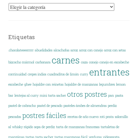
Categorías
Etiquetas
.chocolateeeerrrrr
abuelidades
alcachofas
arroz
arroz con conejo
arroz con setas
carnes
bizcocho mármol
carbonara
caza
conejo
conejo en escabeche
entrantes
continuidad
crepes indios
cuadraditos de limón
curry
escabeche
ghee
hojaldre con reinetas
hojaldre de manzanas
legumbres
lemon
otros postres
bar
lentejas al curry
mini tarta sacher
pan
pasta
pastel de cabracho
pastel de pescado
pasteles árabes de almendras
perdiz
postres fáciles
pescados
recetas de año nuevo
roti prata
solomillo
al whisky rápido
sopa de perdiz
tarta de manzanas francesas
tartaletas de
manzánas
tartas
tarta sacher
tartas manzanas fácil
verduras
vídeoreceta