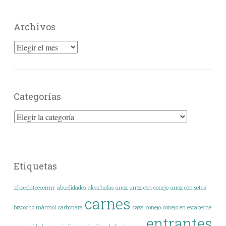
Archivos
Archivos
Categorías
Categorías
Etiquetas
.chocolateeeerrrrr
abuelidades
alcachofas
arroz
arroz con conejo
arroz con setas
carnes
bizcocho mármol
carbonara
caza
conejo
conejo en escabeche
entrantes