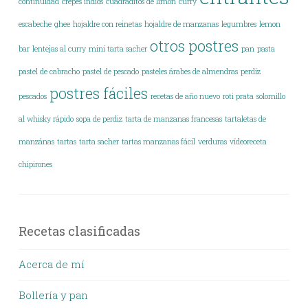
continuidad
crepes indios
cuadraditos de limón
curry
escabeche
ghee
hojaldre con reinetas
hojaldre de manzanas
legumbres
lemon
otros postres
bar
lentejas al curry
mini tarta sacher
pan
pasta
pastel de cabracho
pastel de pescado
pasteles árabes de almendras
perdiz
postres fáciles
pescados
recetas de año nuevo
roti prata
solomillo
al whisky rápido
sopa de perdiz
tarta de manzanas francesas
tartaletas de
manzánas
tartas
tarta sacher
tartas manzanas fácil
verduras
vídeoreceta
chipirones
Recetas clasificadas
Acerca de mí
Bollería y pan