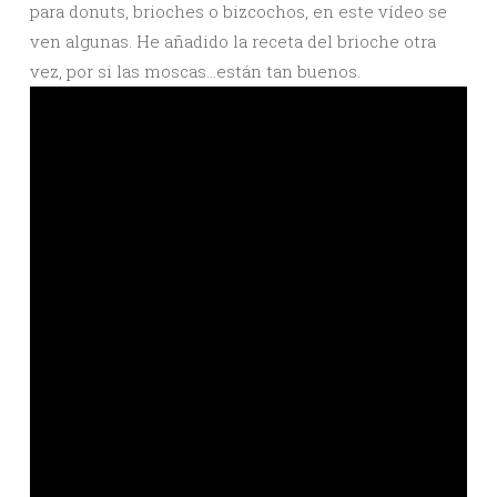
para donuts, brioches o bizcochos, en este vídeo se
ven algunas. He añadido la receta del brioche otra
vez, por si las moscas…están tan buenos.