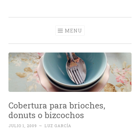
Con Delantal
Skip
videoblog de recetas
to
content
MENU
Cobertura para brioches,
donuts o bizcochos
JULIO 1, 2009
~
LUZ GARCÍA