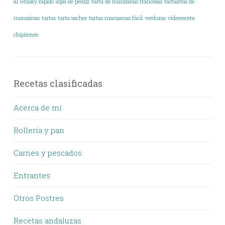
al whisky rápido
sopa de perdiz
tarta de manzanas francesas
tartaletas de
manzánas
tartas
tarta sacher
tartas manzanas fácil
verduras
vídeoreceta
chipirones
Recetas clasificadas
Acerca de mí
Bollería y pan
Carnes y pescados
Entrantes
Otros Postres
Recetas andaluzas