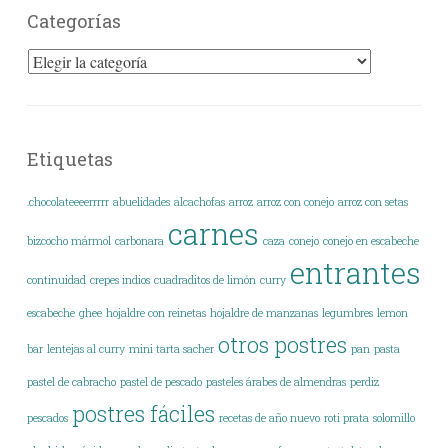
Categorías
Categorías
Etiquetas
.chocolateeeerrrrr
abuelidades
alcachofas
arroz
arroz con conejo
arroz con setas
carnes
bizcocho mármol
carbonara
caza
conejo
conejo en escabeche
entrantes
continuidad
crepes indios
cuadraditos de limón
curry
escabeche
ghee
hojaldre con reinetas
hojaldre de manzanas
legumbres
lemon
otros postres
bar
lentejas al curry
mini tarta sacher
pan
pasta
pastel de cabracho
pastel de pescado
pasteles árabes de almendras
perdiz
postres fáciles
pescados
recetas de año nuevo
roti prata
solomillo