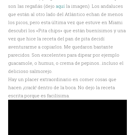
son las regañás (dejo
aquí
la imagen). Los andaluces
que están al otro lado del Atlántico echan de menos
los picos, pero esta última vez que estuve en Miami
descubrí los «Pita chips» que están buenísimos y una
vez que hice la receta del pan de pita decidí
aventurarme a copiarlos. Me quedaron bastante
parecidos. Son excelentes para dipear por ejemplo
guacamole, o humus, o crema de pepinos…incluso el
delicioso salmorejo.
Hay un placer extraordinario en comer cosas que
hacen ¡crack! dentro de la boca. No dejo la receta
escrita porque es facilísima.