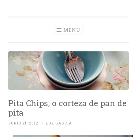
Con Delantal
Skip
videoblog de recetas
to
content
MENU
Pita Chips, o corteza de pan de
pita
JUNIO 21, 2012
~
LUZ GARCÍA