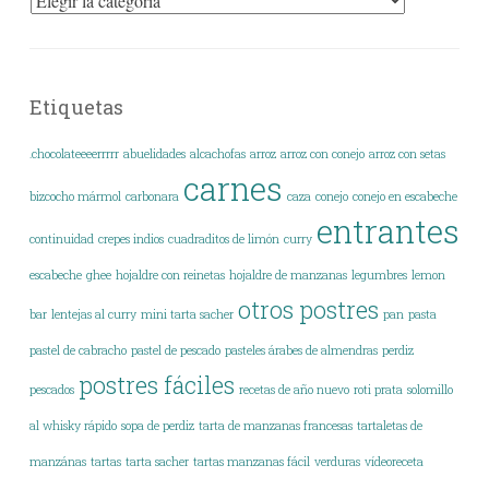
Etiquetas
.chocolateeeerrrrr
abuelidades
alcachofas
arroz
arroz con conejo
arroz con setas
carnes
bizcocho mármol
carbonara
caza
conejo
conejo en escabeche
entrantes
continuidad
crepes indios
cuadraditos de limón
curry
escabeche
ghee
hojaldre con reinetas
hojaldre de manzanas
legumbres
lemon
otros postres
bar
lentejas al curry
mini tarta sacher
pan
pasta
pastel de cabracho
pastel de pescado
pasteles árabes de almendras
perdiz
postres fáciles
pescados
recetas de año nuevo
roti prata
solomillo
al whisky rápido
sopa de perdiz
tarta de manzanas francesas
tartaletas de
manzánas
tartas
tarta sacher
tartas manzanas fácil
verduras
vídeoreceta