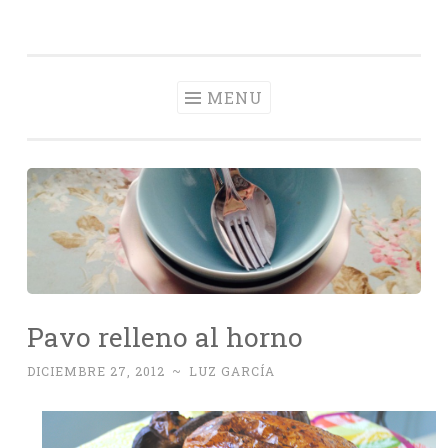
Con Delantal
Skip
videoblog de recetas
to
content
MENU
Pavo relleno al horno
DICIEMBRE 27, 2012
~
LUZ GARCÍA